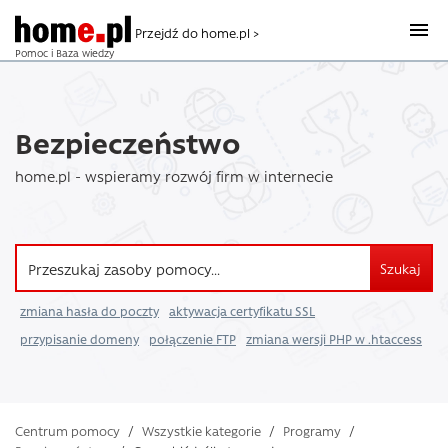
Przejdź do home.pl >
Pomoc i Baza wiedzy
Bezpieczeństwo
home.pl - wspieramy rozwój firm w internecie
Szukaj
zmiana hasła do poczty
aktywacja certyfikatu SSL
przypisanie domeny
połączenie FTP
zmiana wersji PHP w .htaccess
Centrum pomocy
/
Wszystkie kategorie
/
Programy
/