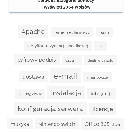
sprawdź kategorie pomocy
i wyświetl 2064 wpisów
Apache
baner reklamowy
bash
certyfikat rezydencji podatkowej
cpa
cyfrowy podpis
czytnik
deals with gold
e-mail
dostawa
gmail poczta
instalacja
integracja
hosting WWW
konfiguracja serwera
licencje
Office 365 tips
muzyka
Nintendo Switch