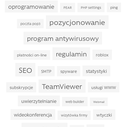
oprogramowanie
ping
PEAR
PHP settings
pozycjonowanie
poczta pop3
program antywirusowy
regulamin
roblox
płatności on-line
SEO
statystyki
SMTP
spyware
TeamViewer
subskrypcje
usługi WWW
uwierzytelnianie
web builder
Webmail
wideokonferencja
wtyczki
wizytówka firmy