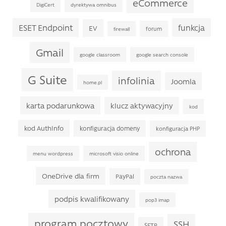
eCommerce
DigiCert
dyrektywa omnibus
ESET Endpoint
funkcja
EV
forum
firewall
Gmail
google classroom
google search console
G Suite
infolinia
Joomla
home.pl
karta podarunkowa
klucz aktywacyjny
kod
kod AuthInfo
konfiguracja domeny
konfiguracja PHP
ochrona
menu wordpress
microsoft visio online
OneDrive dla firm
PayPal
poczta nazwa
podpis kwalifikowany
pop3 imap
program pocztowy
SSH
SFTP