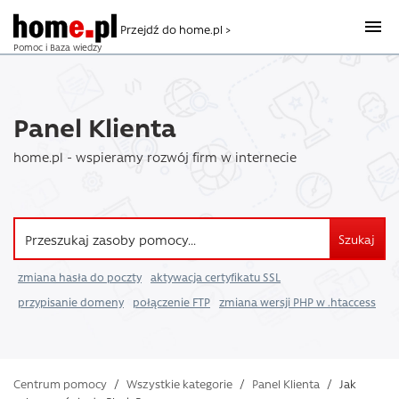
Przejdź do home.pl >
Pomoc i Baza wiedzy
Panel Klienta
home.pl - wspieramy rozwój firm w internecie
Szukaj
zmiana hasła do poczty
aktywacja certyfikatu SSL
przypisanie domeny
połączenie FTP
zmiana wersji PHP w .htaccess
Centrum pomocy
/
Wszystkie kategorie
/
Panel Klienta
/
Jak