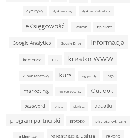
dyrektywy
dysk sieciowy
dysk współdzielony
eKsięgowość
Favicon
ftp client
informacja
Google Analytics
Google Drive
kreator WWW
komenda
KPiR
kurs
kupon rabatowy
logo
logi poczty
Outlook
marketing
Norton Security
podatki
password
photo
playlista
program partnerski
protokół
płatności cykliczne
rejestracja usług
rekord
rankingCoach