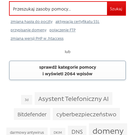
Szukaj
zmiana hasła do poczty
aktywacja certyfikatu SSL
przypisanie domeny
połączenie FTP
zmiana wersji PHP w .htaccess
lub
sprawdź kategorie pomocy
i wyświetl 2064 wpisów
Asystent Telefoniczny AI
3d
cyberbezpieczeństwo
Bitdefender
domeny
DNS
darmowy antywirus
DKIM