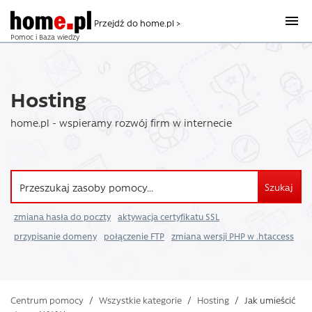
Przejdź do home.pl >
Pomoc i Baza wiedzy
Hosting
home.pl - wspieramy rozwój firm w internecie
Szukaj
zmiana hasła do poczty
aktywacja certyfikatu SSL
przypisanie domeny
połączenie FTP
zmiana wersji PHP w .htaccess
Centrum pomocy
/
Wszystkie kategorie
/
Hosting
/
Jak umieścić