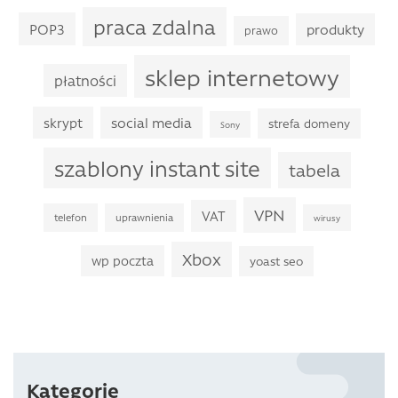
praca zdalna
POP3
produkty
prawo
sklep internetowy
płatności
skrypt
social media
strefa domeny
Sony
szablony instant site
tabela
VPN
VAT
telefon
uprawnienia
wirusy
Xbox
wp poczta
yoast seo
Kategorie