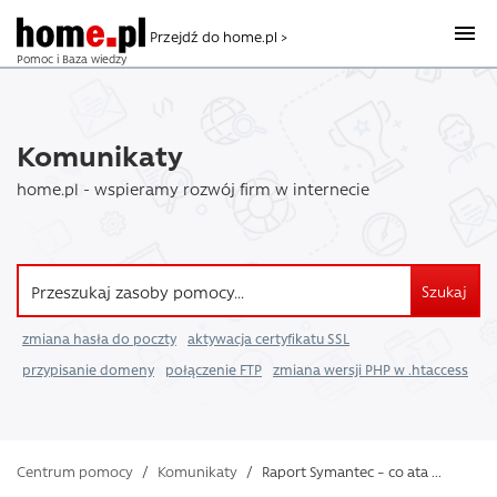
Przejdź do home.pl >
Pomoc i Baza wiedzy
Komunikaty
home.pl - wspieramy rozwój firm w internecie
Szukaj
zmiana hasła do poczty
aktywacja certyfikatu SSL
przypisanie domeny
połączenie FTP
zmiana wersji PHP w .htaccess
Centrum pomocy
/
Komunikaty
/
Raport Symantec – co ata ...