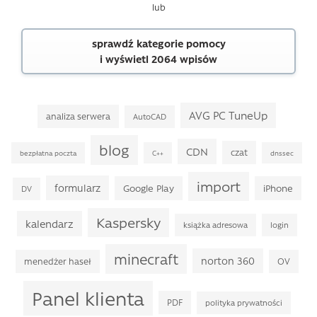
lub
sprawdź kategorie pomocy
i wyświetl 2064 wpisów
AVG PC TuneUp
analiza serwera
AutoCAD
blog
CDN
czat
bezpłatna poczta
C++
dnssec
import
formularz
Google Play
iPhone
DV
Kaspersky
kalendarz
książka adresowa
login
minecraft
norton 360
menedżer haseł
OV
Panel klienta
PDF
polityka prywatności