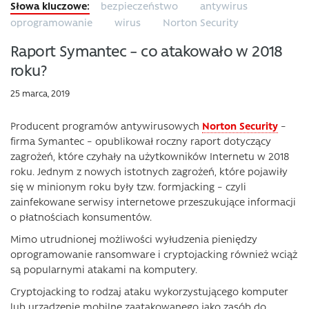
bezpieczeństwo
antywirus
oprogramowanie
wirus
Norton Security
Raport Symantec – co atakowało w 2018
roku?
25 marca, 2019
Producent programów antywirusowych
Norton Security
–
firma Symantec – opublikował roczny raport dotyczący
zagrożeń, które czyhały na użytkowników Internetu w 2018
roku. Jednym z nowych istotnych zagrożeń, które pojawiły
się w minionym roku były tzw. formjacking – czyli
zainfekowane serwisy internetowe przeszukujące informacji
o płatnościach konsumentów.
Mimo utrudnionej możliwości wyłudzenia pieniędzy
oprogramowanie ransomware i cryptojacking również wciąż
są popularnymi atakami na komputery.
Cryptojacking to rodzaj ataku wykorzystującego komputer
lub urządzenie mobilne zaatakowanego jako zasób do