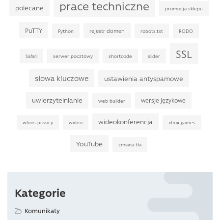
prace techniczne
polecane
promocja sklepu
PuTTY
rejestr domen
Python
robots.txt
RODO
SSL
Safari
serwer pocztowy
shortcode
slider
słowa kluczowe
ustawienia antyspamowe
uwierzytelnianie
wersje językowe
web builder
wideokonferencja
whois privacy
wideo
xbox games
YouTube
zmiana tła
Kategorie
Komunikaty