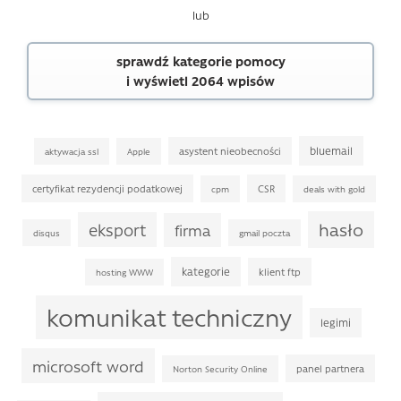
lub
sprawdź kategorie pomocy
i wyświetl 2064 wpisów
bluemail
asystent nieobecności
aktywacja ssl
Apple
certyfikat rezydencji podatkowej
CSR
cpm
deals with gold
hasło
eksport
firma
disqus
gmail poczta
kategorie
klient ftp
hosting WWW
komunikat techniczny
legimi
microsoft word
panel partnera
Norton Security Online