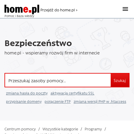
Przejdź do home.pl >
Pomoc i Baza wiedzy
Bezpieczeństwo
home.pl - wspieramy rozwój firm w internecie
Szukaj
zmiana hasła do poczty
aktywacja certyfikatu SSL
przypisanie domeny
połączenie FTP
zmiana wersji PHP w .htaccess
Centrum pomocy
/
Wszystkie kategorie
/
Programy
/