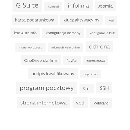
G Suite
infolinia
Joomla
home.pl
karta podarunkowa
klucz aktywacyjny
kod
kod AuthInfo
konfiguracja domeny
konfiguracja PHP
ochrona
menu wordpress
microsoft visio online
OneDrive dla firm
PayPal
poczta nazwa
podpis kwalifikowany
pop3 imap
program pocztowy
SSH
SFTP
strona internetowa
vod
Wildcard