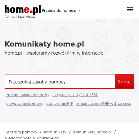
Przejdź do home.pl >
Pomoc i Baza wiedzy
Komunikaty home.pl
home.pl - wspieramy rozwój firm w internecie
Szukaj
zmiana hasła do poczty
aktywacja certyfikatu SSL
przypisanie domeny
połączenie FTP
zmiana wersji PHP w .htaccess
Centrum pomocy
/
Komunikaty
/
Komunikaty home.pl
/
Niedogodności w dostępie do ...