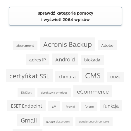
sprawdź kategorie pomocy
i wyświetl 2064 wpisów
Acronis Backup
Adobe
abonament
Android
adres IP
blokada
CMS
certyfikat SSL
chmura
DDoS
eCommerce
DigiCert
dyrektywa omnibus
ESET Endpoint
funkcja
EV
forum
firewall
Gmail
google classroom
google search console