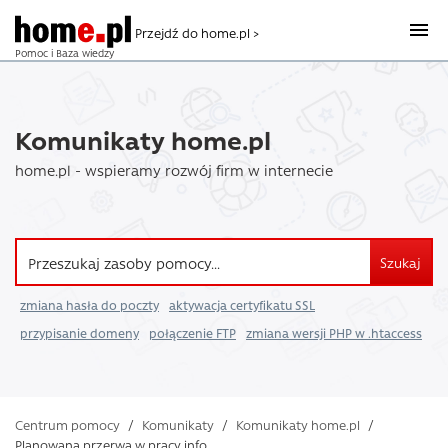
Przejdź do home.pl >
Pomoc i Baza wiedzy
Komunikaty home.pl
home.pl - wspieramy rozwój firm w internecie
Szukaj
zmiana hasła do poczty
aktywacja certyfikatu SSL
przypisanie domeny
połączenie FTP
zmiana wersji PHP w .htaccess
Centrum pomocy
/
Komunikaty
/
Komunikaty home.pl
/
Planowana przerwa w pracy info ...