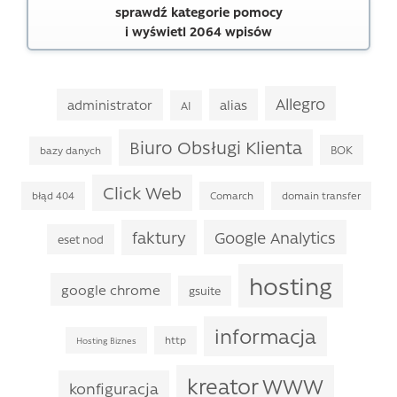
sprawdź kategorie pomocy
i wyświetl 2064 wpisów
Allegro
administrator
alias
AI
Biuro Obsługi Klienta
BOK
bazy danych
Click Web
błąd 404
Comarch
domain transfer
faktury
Google Analytics
eset nod
hosting
google chrome
gsuite
informacja
http
Hosting Biznes
kreator WWW
konfiguracja