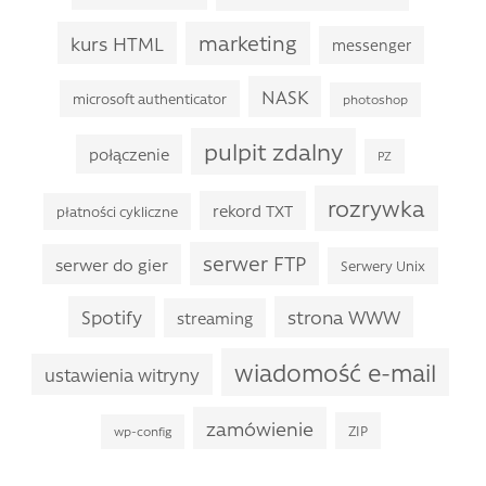
marketing
kurs HTML
messenger
NASK
microsoft authenticator
photoshop
pulpit zdalny
połączenie
PZ
rozrywka
rekord TXT
płatności cykliczne
serwer FTP
serwer do gier
Serwery Unix
Spotify
strona WWW
streaming
wiadomość e-mail
ustawienia witryny
zamówienie
ZIP
wp-config