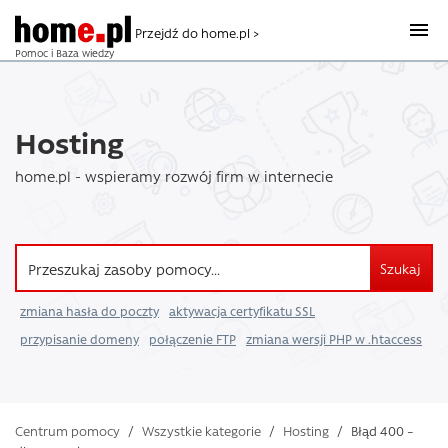
Przejdź do home.pl >
Pomoc i Baza wiedzy
Hosting
home.pl - wspieramy rozwój firm w internecie
Szukaj
zmiana hasła do poczty
aktywacja certyfikatu SSL
przypisanie domeny
połączenie FTP
zmiana wersji PHP w .htaccess
Centrum pomocy
/
Wszystkie kategorie
/
Hosting
/
Błąd 400 –