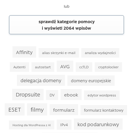
lub
sprawdź kategorie pomocy
i wyświetl 2064 wpisów
Affinity
alias skrzynki e-mail
analiza wydajności
AVG
Autenti
autostart
ccTLD
cryptolocker
delegacja domeny
domeny europejskie
Dropsuite
ebook
DV
edytor wordpress
filmy
ESET
formularz
formularz kontaktowy
kod podarunkowy
IPv4
Hosting dla WordPressa z AI