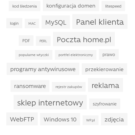
konfiguracja domen
kod śledzenia
litespeed
Panel klienta
MySQL
login
MAC
Poczta home.pl
PDF
PERL
prawo
popularne wtyczki
portfel elektroniczny
programy antywirusowe
przekierowanie
reklama
ransomware
rejestr zakupów
sklep internetowy
szyfrowanie
WebFTP
Windows 10
zdjęcia
WP.pl