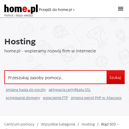
Przejdź do home.pl >
Pomoc i Baza wiedzy
Hosting
home.pl - wspieramy rozwój firm w internecie
Szukaj
zmiana hasła do poczty
aktywacja certyfikatu SSL
przypisanie domeny
połączenie FTP
zmiana wersji PHP w .htaccess
Centrum pomocy
/
Wszystkie kategorie
/
Hosting
/
Błąd 503 –