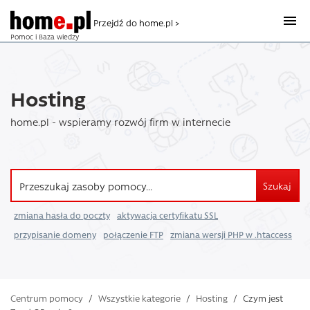
Przejdź do home.pl >
Pomoc i Baza wiedzy
Hosting
home.pl - wspieramy rozwój firm w internecie
Szukaj
zmiana hasła do poczty
aktywacja certyfikatu SSL
przypisanie domeny
połączenie FTP
zmiana wersji PHP w .htaccess
Centrum pomocy
/
Wszystkie kategorie
/
Hosting
/
Czym jest