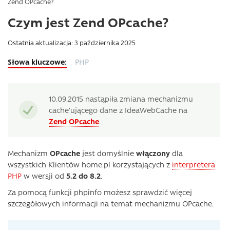
Zend OPcache?
Czym jest Zend OPcache?
Ostatnia aktualizacja: 3 października 2025
PHP
10.09.2015 nastąpiła zmiana mechanizmu
cache’ującego dane z IdeaWebCache na
Zend OPcache
.
Mechanizm
OPcache
jest domyślnie
włączony
dla
wszystkich Klientów home.pl korzystających z
interpretera
PHP
w wersji od
5.2 do 8.2
.
Za pomocą funkcji phpinfo możesz sprawdzić więcej
szczegółowych informacji na temat mechanizmu OPcache.