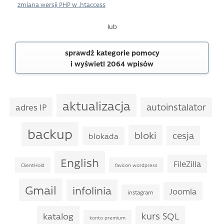
zmiana wersji PHP w .htaccess
lub
sprawdź kategorie pomocy
i wyświetl 2064 wpisów
aktualizacja
autoinstalator
adres IP
backup
bloki
cesja
blokada
English
FileZilla
ClientHold
favicon wordpress
Gmail
infolinia
Joomla
instagram
kurs SQL
katalog
konto premium