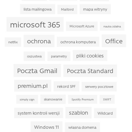
lista mailingowa
mapa witryny
Mailbird
microsoft 365
Microsoft Azure
nauka zdalna
Office
ochrona
ochrona komputera
netflix
pliki cookies
oszustwa
parametry
Poczta Gmail
Poczta Standard
premium.pl
rekord SPF
serwery pocztowe
skanowanie
simply sign
Spotify Premium
SWIFT
szablon
system kontroli wersji
Wildcard
Windows 11
własna domena