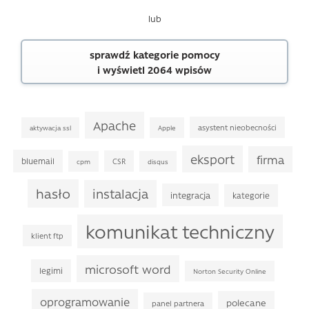
lub
sprawdź kategorie pomocy
i wyświetl 2064 wpisów
Apache
asystent nieobecności
aktywacja ssl
Apple
eksport
firma
bluemail
CSR
cpm
disqus
hasło
instalacja
integracja
kategorie
komunikat techniczny
klient ftp
microsoft word
legimi
Norton Security Online
oprogramowanie
polecane
panel partnera