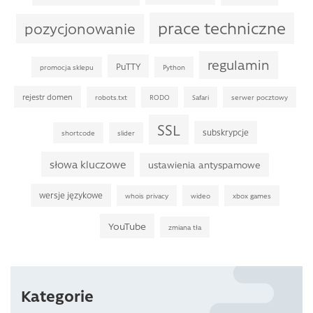
prace techniczne
pozycjonowanie
regulamin
PuTTY
promocja sklepu
Python
rejestr domen
robots.txt
RODO
Safari
serwer pocztowy
SSL
subskrypcje
shortcode
slider
słowa kluczowe
ustawienia antyspamowe
wersje językowe
whois privacy
wideo
xbox games
YouTube
zmiana tła
Kategorie