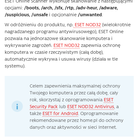
ESET Online Scanner wykonuje skanowanie z następującymi
opcjami:
/boots, /arch, /sfx, /rtp, /adv-heur, /adware,
/suspicious, /unsafe
i opcjonalnie
/unwanted
.
W odróżnieniu do produktu, np.
ESET NOD32
(wielokrotnie
nagradzanego programu antywirusowego), ESET Online
pozwala na jednorazowe skanowanie komputera i
wykrywanie zagrożeń.
ESET NOD32
zapewnia ochronę
komputera w czasie rzeczywistym (całą dobę),
automatycznie wykrywa i usuwa wirusy (działa w tle
systemu).
Celem zapewnienia maksymalnej ochrony
Twojego komputera przez całą dobę, cały
rok, skorzystaj z oprogramowania
ESET
Security Pack
lub
ESET NOD32 Antivirus
, a
także
ESET for Android
. Oprogramowanie
rekomendowane przez home.pl do ochrony
danych oraz aktywności w sieci Internet.