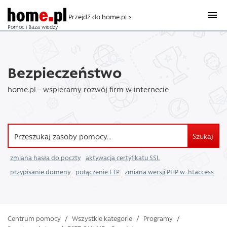
Przejdź do home.pl >
Pomoc i Baza wiedzy
Bezpieczeństwo
home.pl - wspieramy rozwój firm w internecie
Szukaj
zmiana hasła do poczty
aktywacja certyfikatu SSL
przypisanie domeny
połączenie FTP
zmiana wersji PHP w .htaccess
Centrum pomocy
/
Wszystkie kategorie
/
Programy
/