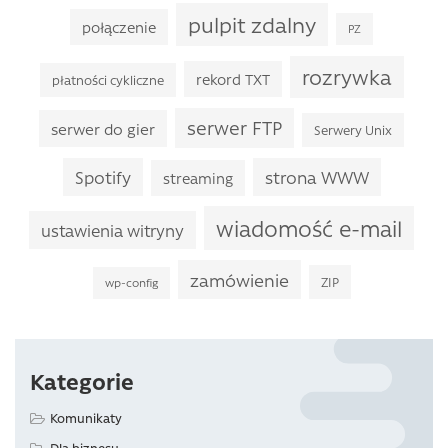
pulpit zdalny
połączenie
PZ
rozrywka
rekord TXT
płatności cykliczne
serwer FTP
serwer do gier
Serwery Unix
Spotify
strona WWW
streaming
wiadomość e-mail
ustawienia witryny
zamówienie
ZIP
wp-config
Kategorie
Komunikaty
Dla biznesu