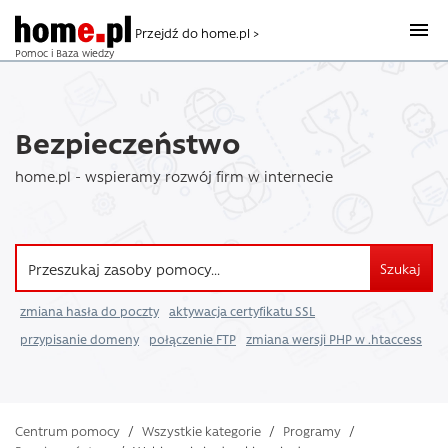
Przejdź do home.pl >
Pomoc i Baza wiedzy
Bezpieczeństwo
home.pl - wspieramy rozwój firm w internecie
Szukaj
zmiana hasła do poczty
aktywacja certyfikatu SSL
przypisanie domeny
połączenie FTP
zmiana wersji PHP w .htaccess
Centrum pomocy
/
Wszystkie kategorie
/
Programy
/