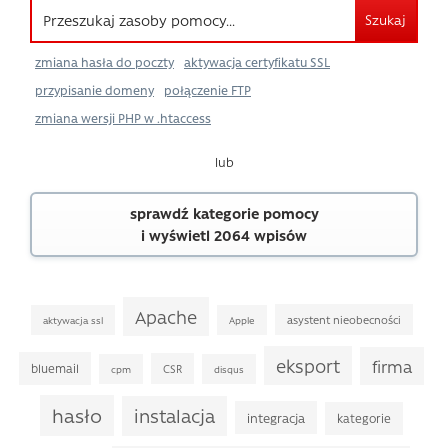
Szukaj
zmiana hasła do poczty
aktywacja certyfikatu SSL
przypisanie domeny
połączenie FTP
zmiana wersji PHP w .htaccess
lub
sprawdź kategorie pomocy
i wyświetl 2064 wpisów
Apache
asystent nieobecności
aktywacja ssl
Apple
eksport
firma
bluemail
CSR
cpm
disqus
hasło
instalacja
integracja
kategorie