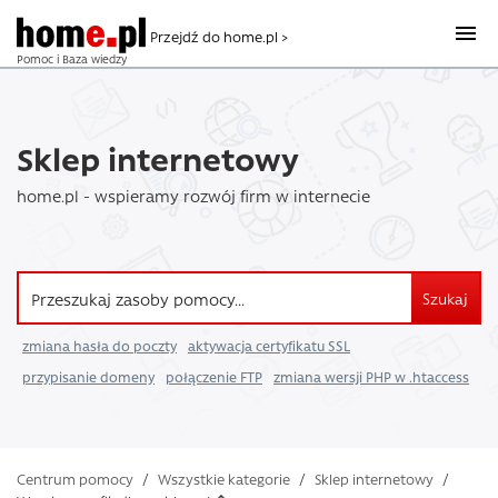
Przejdź do home.pl >
Pomoc i Baza wiedzy
Sklep internetowy
home.pl - wspieramy rozwój firm w internecie
Szukaj
zmiana hasła do poczty
aktywacja certyfikatu SSL
przypisanie domeny
połączenie FTP
zmiana wersji PHP w .htaccess
Centrum pomocy
/
Wszystkie kategorie
/
Sklep internetowy
/