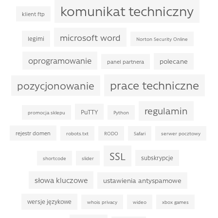
komunikat techniczny
klient ftp
microsoft word
legimi
Norton Security Online
oprogramowanie
polecane
panel partnera
prace techniczne
pozycjonowanie
regulamin
PuTTY
promocja sklepu
Python
rejestr domen
robots.txt
RODO
Safari
serwer pocztowy
SSL
subskrypcje
shortcode
slider
słowa kluczowe
ustawienia antyspamowe
wersje językowe
whois privacy
wideo
xbox games