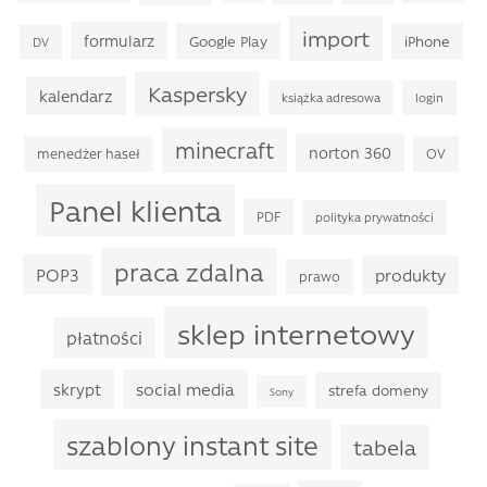
import
formularz
Google Play
iPhone
DV
Kaspersky
kalendarz
książka adresowa
login
minecraft
norton 360
menedżer haseł
OV
Panel klienta
PDF
polityka prywatności
praca zdalna
POP3
produkty
prawo
sklep internetowy
płatności
skrypt
social media
strefa domeny
Sony
szablony instant site
tabela