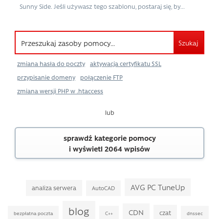
Sunny Side. Jeśli używasz tego szablonu, postaraj się, by...
Szukaj
zmiana hasła do poczty
aktywacja certyfikatu SSL
przypisanie domeny
połączenie FTP
zmiana wersji PHP w .htaccess
lub
sprawdź kategorie pomocy
i wyświetl 2064 wpisów
AVG PC TuneUp
analiza serwera
AutoCAD
blog
CDN
czat
bezpłatna poczta
C++
dnssec