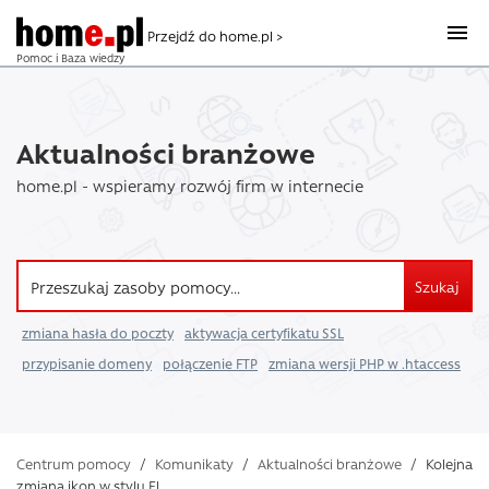
Przejdź do home.pl >
Pomoc i Baza wiedzy
Aktualności branżowe
home.pl - wspieramy rozwój firm w internecie
Szukaj
zmiana hasła do poczty
aktywacja certyfikatu SSL
przypisanie domeny
połączenie FTP
zmiana wersji PHP w .htaccess
Centrum pomocy
/
Komunikaty
/
Aktualności branżowe
/
Kolejna
zmiana ikon w stylu Fl ...