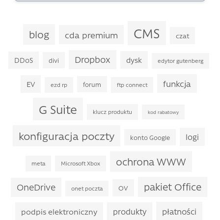
CMS
blog
cda premium
czat
Dropbox
dysk
DDoS
divi
edytor gutenberg
funkcja
EV
forum
ezd rp
ftp connect
G Suite
klucz produktu
kod rabatowy
konfiguracja poczty
logi
konto Google
ochrona WWW
meta
Microsoft Xbox
pakiet Office
OneDrive
OV
onet poczta
płatności
podpis elektroniczny
produkty