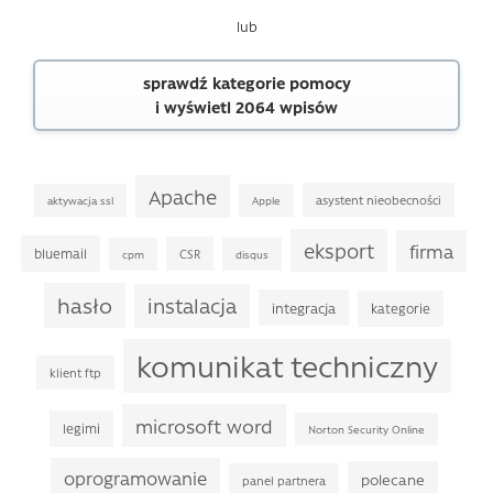
lub
sprawdź kategorie pomocy
i wyświetl 2064 wpisów
Apache
asystent nieobecności
aktywacja ssl
Apple
eksport
firma
bluemail
CSR
cpm
disqus
hasło
instalacja
integracja
kategorie
komunikat techniczny
klient ftp
microsoft word
legimi
Norton Security Online
oprogramowanie
polecane
panel partnera