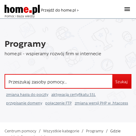
Przejdź do home.pl >
Pomoc i Baza wiedzy
Programy
home.pl - wspieramy rozwój firm w internecie
Szukaj
zmiana hasła do poczty
aktywacja certyfikatu SSL
przypisanie domeny
połączenie FTP
zmiana wersji PHP w .htaccess
Centrum pomocy
/
Wszystkie kategorie
/
Programy
/
Gdzie