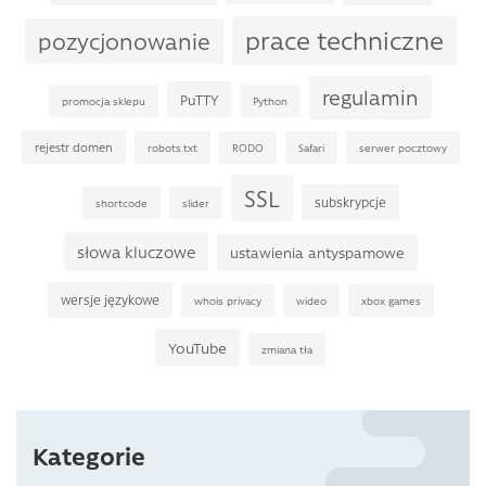
prace techniczne
pozycjonowanie
regulamin
PuTTY
promocja sklepu
Python
rejestr domen
robots.txt
RODO
Safari
serwer pocztowy
SSL
subskrypcje
shortcode
slider
słowa kluczowe
ustawienia antyspamowe
wersje językowe
whois privacy
wideo
xbox games
YouTube
zmiana tła
Kategorie