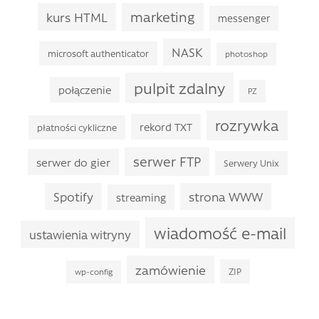
marketing
kurs HTML
messenger
NASK
microsoft authenticator
photoshop
pulpit zdalny
połączenie
PZ
rozrywka
rekord TXT
płatności cykliczne
serwer FTP
serwer do gier
Serwery Unix
Spotify
strona WWW
streaming
wiadomość e-mail
ustawienia witryny
zamówienie
ZIP
wp-config