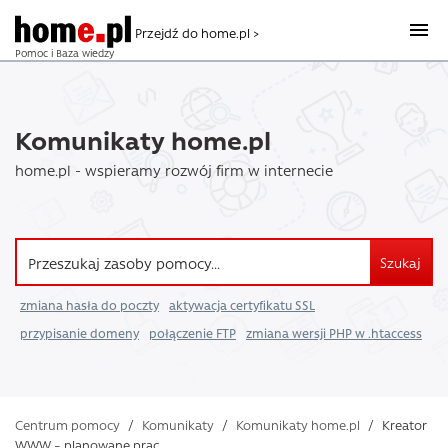
Przejdź do home.pl >
Pomoc i Baza wiedzy
Komunikaty home.pl
home.pl - wspieramy rozwój firm w internecie
Szukaj
zmiana hasła do poczty
aktywacja certyfikatu SSL
przypisanie domeny
połączenie FTP
zmiana wersji PHP w .htaccess
Centrum pomocy
/
Komunikaty
/
Komunikaty home.pl
/
Kreator
WWW – planowane prac ...