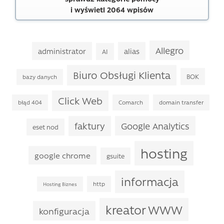
i wyświetl 2064 wpisów
Allegro
administrator
alias
AI
Biuro Obsługi Klienta
BOK
bazy danych
Click Web
błąd 404
Comarch
domain transfer
faktury
Google Analytics
eset nod
hosting
google chrome
gsuite
informacja
http
Hosting Biznes
kreator WWW
konfiguracja