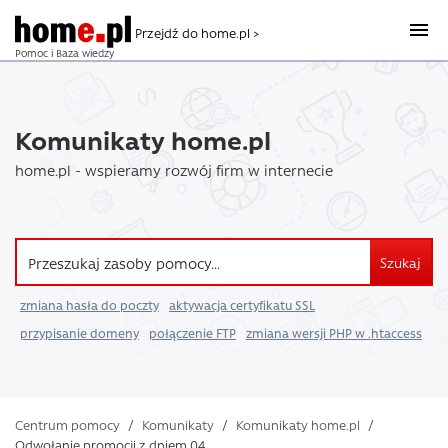
Przejdź do home.pl >
Pomoc i Baza wiedzy
Komunikaty home.pl
home.pl - wspieramy rozwój firm w internecie
Szukaj
zmiana hasła do poczty
aktywacja certyfikatu SSL
przypisanie domeny
połączenie FTP
zmiana wersji PHP w .htaccess
Centrum pomocy
/
Komunikaty
/
Komunikaty home.pl
/
Odwołanie promocji z dniem 04 ...