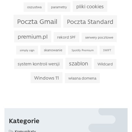
pliki cookies
oszustwa
parametry
Poczta Gmail
Poczta Standard
premium.pl
rekord SPF
serwery pocztowe
skanowanie
simply sign
Spotify Premium
SWIFT
szablon
system kontroli wersji
Wildcard
Windows 11
własna domena
Kategorie
Komunikaty