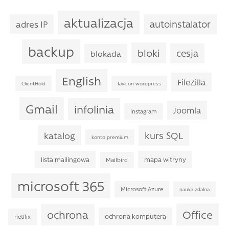
aktualizacja
autoinstalator
adres IP
backup
bloki
cesja
blokada
English
FileZilla
ClientHold
favicon wordpress
Gmail
infolinia
Joomla
instagram
kurs SQL
katalog
konto premium
lista mailingowa
mapa witryny
Mailbird
microsoft 365
Microsoft Azure
nauka zdalna
Office
ochrona
ochrona komputera
netflix