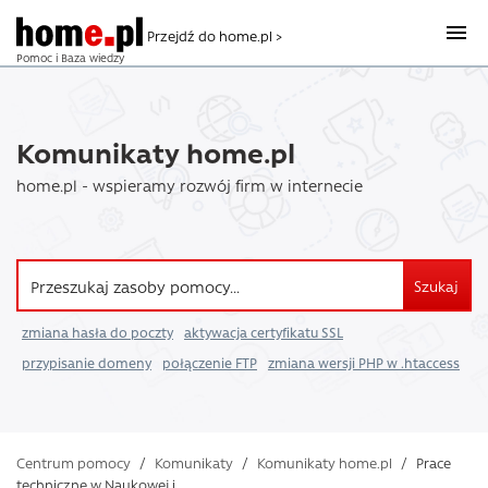
Przejdź do home.pl >
Pomoc i Baza wiedzy
Komunikaty home.pl
home.pl - wspieramy rozwój firm w internecie
Szukaj
zmiana hasła do poczty
aktywacja certyfikatu SSL
przypisanie domeny
połączenie FTP
zmiana wersji PHP w .htaccess
Centrum pomocy
/
Komunikaty
/
Komunikaty home.pl
/
Prace
techniczne w Naukowej i ...