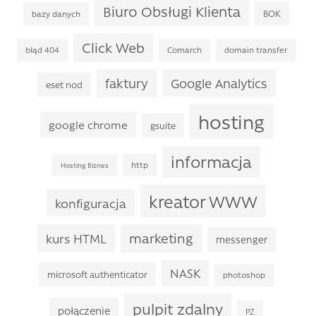
Biuro Obsługi Klienta
BOK
bazy danych
Click Web
błąd 404
Comarch
domain transfer
faktury
Google Analytics
eset nod
hosting
google chrome
gsuite
informacja
http
Hosting Biznes
kreator WWW
konfiguracja
marketing
kurs HTML
messenger
NASK
microsoft authenticator
photoshop
pulpit zdalny
połączenie
PZ