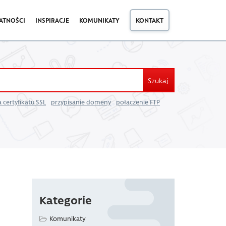
ATNOŚCI
INSPIRACJE
KOMUNIKATY
KONTAKT
Szukaj
 certyfikatu SSL
przypisanie domeny
połączenie FTP
Kategorie
Komunikaty