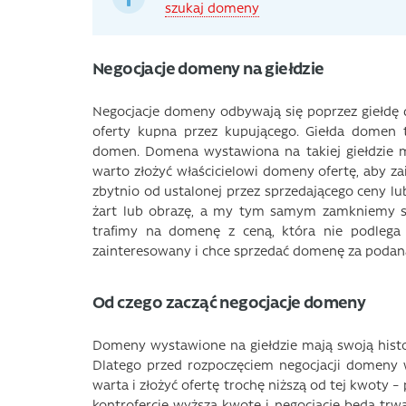
szukaj domeny
Negocjacje domeny na giełdzie
Negocjacje domeny odbywają się poprzez giełdę 
oferty kupna przez kupującego. Giełda domen t
domen. Domena wystawiona na takiej giełdzie 
warto złożyć właścicielowi domeny ofertę, aby za
zbytnio od ustalonej przez sprzedającego ceny 
żart lub obrazę, a my tym samym zamkniemy sob
trafimy na domenę z ceną, która nie podlega 
zainteresowany i chce sprzedać domenę za podaną
Od czego zacząć negocjacje domeny
Domeny wystawione na giełdzie mają swoją historię
Dlatego przed rozpoczęciem negocjacji domeny w
warta i złożyć ofertę trochę niższą od tej kwoty –
kontrofercie wyższą kwotę i negocjacje będą trwa