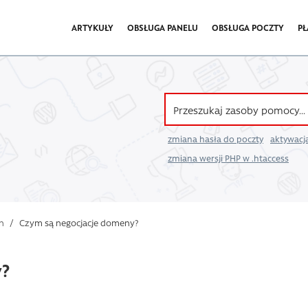
ARTYKUŁY
OBSŁUGA PANELU
OBSŁUGA POCZTY
PŁ
zmiana hasła do poczty
aktywacja
zmiana wersji PHP w .htaccess
n
/
Czym są negocjacje domeny?
y?