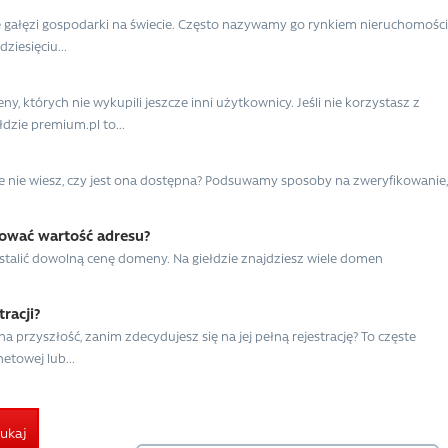
ię gałęzi gospodarki na świecie. Często nazywamy go rynkiem nieruchomości
ziesięciu...
 których nie wykupili jeszcze inni użytkownicy. Jeśli nie korzystasz z
dzie premium.pl to...
le nie wiesz, czy jest ona dostępna? Podsuwamy sposoby na zweryfikowanie,
cować wartość adresu?
ustalić dowolną cenę domeny. Na giełdzie znajdziesz wiele domen
racji?
przyszłość, zanim zdecydujesz się na jej pełną rejestrację? To częste
etowej lub...
ukaj