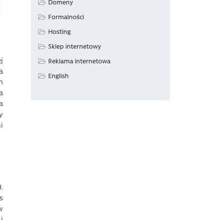
Domeny
Formalności
Hosting
Sklep internetowy
j
Reklama internetowa
a
English
h
a
a
y
i
.
s
w
i