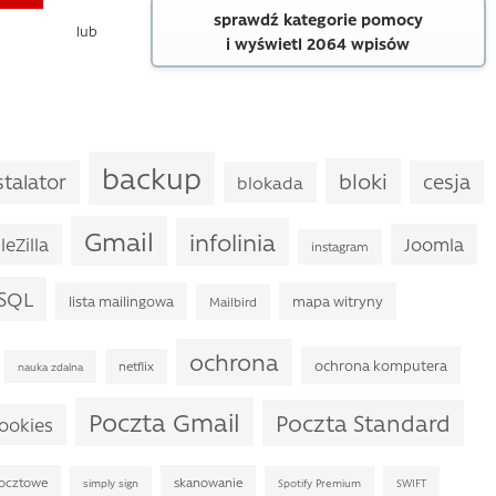
sprawdź kategorie pomocy
lub
i wyświetl 2064 wpisów
backup
bloki
talator
cesja
blokada
Gmail
infolinia
ileZilla
Joomla
instagram
 SQL
lista mailingowa
mapa witryny
Mailbird
ochrona
ochrona komputera
netflix
nauka zdalna
Poczta Gmail
Poczta Standard
cookies
pocztowe
skanowanie
simply sign
Spotify Premium
SWIFT