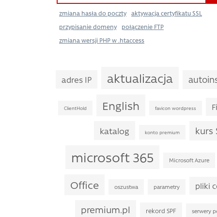
zmiana hasła do poczty
aktywacja certyfikatu SSL
przypisanie domeny
połączenie FTP
zmiana wersji PHP w .htaccess
aktualizacja
autoins
adres IP
English
F
ClientHold
favicon wordpress
kurs
katalog
konto premium
microsoft 365
Microsoft Azure
Office
pliki 
oszustwa
parametry
premium.pl
rekord SPF
serwery 