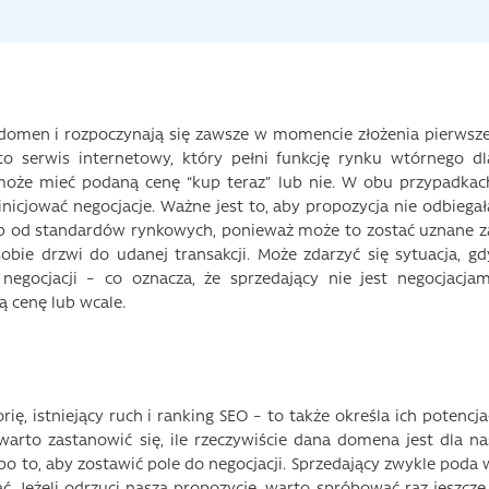
domen i rozpoczynają się zawsze w momencie złożenia pierwsze
o serwis internetowy, który pełni funkcję rynku wtórnego dl
może mieć podaną cenę “kup teraz” lub nie. W obu przypadkac
inicjować negocjacje. Ważne jest to, aby propozycja nie odbiegał
lub od standardów rynkowych, ponieważ może to zostać uznane z
ie drzwi do udanej transakcji. Może zdarzyć się sytuacja, gd
negocjacji – co oznacza, że
sprzedający nie jest negocjacjam
 cenę lub wcale.
, istniejący ruch i ranking SEO – to także określa ich potencjał
arto zastanowić się, ile rzeczywiście dana domena jest dla na
 po to, aby zostawić pole do negocjacji. Sprzedający zwykle poda 
ć. Jeżeli odrzuci naszą propozycję, warto spróbować raz jeszcze 