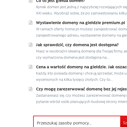
Co to jest giełda domen?
Rynek domen jest jedną z najszybciej rozwijających s
XXI wieku. Wyobraź sobie, że po zainwestowaniu kilkud
Wystawienie domeny na giełdzie premium.pl
W ramach oferty home.pl możesz zarejestrować domeny,
zarejestrowanego adresu, wystawienie domeny na gieł
Jak sprawdzić, czy domena jest dostępna?
Masz w wyobraźni idealną domenę dla Twojej firmy, a
czy wymarzona domena jest dostępna na...
Cena a wartość domeny na giełdzie. Jak osza
Każdy, kto posiada domenę i chce ją sprzedać, może 
wycenionych na kilka tysięcy złotych. Czy to...
Czy mogę zarezerwować domenę bez jej rejest
Zastanawiasz się, czy możesz zarezerwować domenę na 
pytanie wśród osób planujących budowę strony intern
Sz