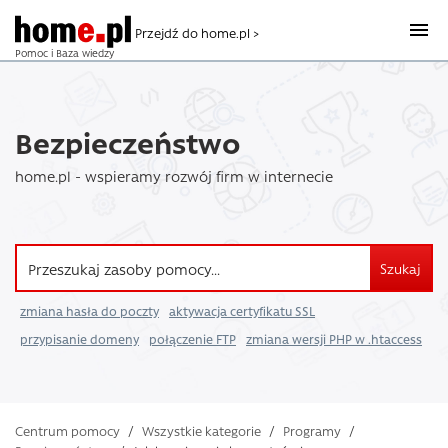
Przejdź do home.pl >
Pomoc i Baza wiedzy
Bezpieczeństwo
home.pl - wspieramy rozwój firm w internecie
Szukaj
zmiana hasła do poczty
aktywacja certyfikatu SSL
przypisanie domeny
połączenie FTP
zmiana wersji PHP w .htaccess
Centrum pomocy
/
Wszystkie kategorie
/
Programy
/