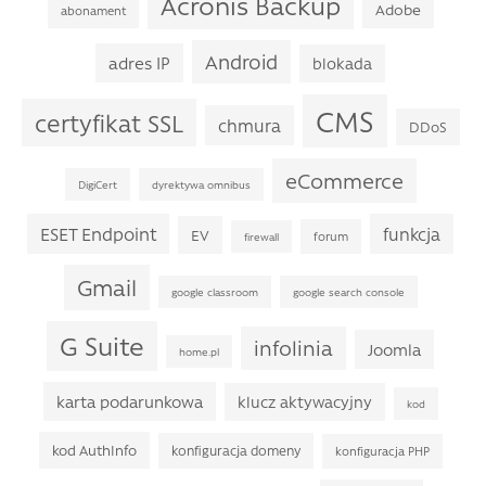
Acronis Backup
Adobe
abonament
Android
adres IP
blokada
CMS
certyfikat SSL
chmura
DDoS
eCommerce
DigiCert
dyrektywa omnibus
ESET Endpoint
funkcja
EV
forum
firewall
Gmail
google classroom
google search console
G Suite
infolinia
Joomla
home.pl
karta podarunkowa
klucz aktywacyjny
kod
kod AuthInfo
konfiguracja domeny
konfiguracja PHP