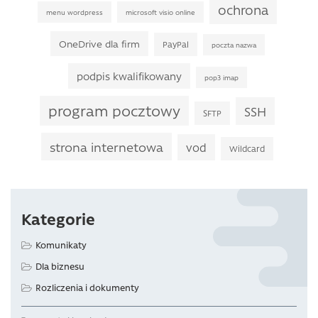
ochrona
menu wordpress
microsoft visio online
OneDrive dla firm
PayPal
poczta nazwa
podpis kwalifikowany
pop3 imap
program pocztowy
SSH
SFTP
strona internetowa
vod
Wildcard
Kategorie
Komunikaty
Dla biznesu
Rozliczenia i dokumenty