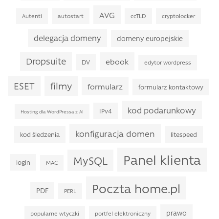
AVG
Autenti
autostart
ccTLD
cryptolocker
delegacja domeny
domeny europejskie
Dropsuite
ebook
DV
edytor wordpress
filmy
ESET
formularz
formularz kontaktowy
kod podarunkowy
IPv4
Hosting dla WordPressa z AI
konfiguracja domen
kod śledzenia
litespeed
Panel klienta
MySQL
login
MAC
Poczta home.pl
PDF
PERL
prawo
popularne wtyczki
portfel elektroniczny