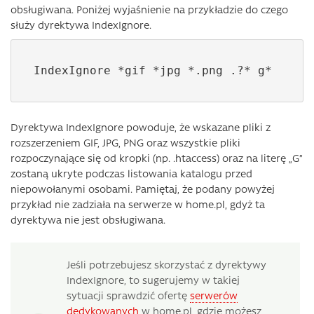
obsługiwana. Poniżej wyjaśnienie na przykładzie do czego
służy dyrektywa IndexIgnore.
IndexIgnore *gif *jpg *.png .?* g*
Dyrektywa IndexIgnore powoduje, że wskazane pliki z
rozszerzeniem GIF, JPG, PNG oraz wszystkie pliki
rozpoczynające się od kropki (np. .htaccess) oraz na literę „G”
zostaną ukryte podczas listowania katalogu przed
niepowołanymi osobami. Pamiętaj, że podany powyżej
przykład nie zadziała na serwerze w home.pl, gdyż ta
dyrektywa nie jest obsługiwana.
Jeśli potrzebujesz skorzystać z dyrektywy
IndexIgnore, to sugerujemy w takiej
sytuacji sprawdzić ofertę
serwerów
dedykowanych
w home.pl, gdzie możesz