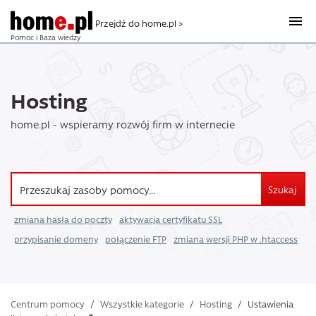
Przejdź do home.pl >
Pomoc i Baza wiedzy
Hosting
home.pl - wspieramy rozwój firm w internecie
Szukaj
zmiana hasła do poczty
aktywacja certyfikatu SSL
przypisanie domeny
połączenie FTP
zmiana wersji PHP w .htaccess
Centrum pomocy
/
Wszystkie kategorie
/
Hosting
/
Ustawienia