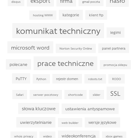
hasło
eksport
firma
disqus
gmail poczta
kategorie
klient ftp
hosting WWW
komunikat techniczny
legimi
microsoft word
panel partnera
Norton Security Online
prace techniczne
polecane
promocja sklepu
PuTTY
rejestr domen
Python
robots.txt
RODO
SSL
Safari
serwer pocztowy
shortcode
slider
słowa kluczowe
ustawienia antyspamowe
uwierzytelnianie
wersje językowe
web builder
wideokonferencja
whois privacy
wideo
xbox games