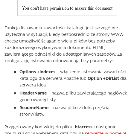
Funkcja listowania zawartości katalogu jest szczególnie
użyteczna w sytuacji, kiedy bezpośrednio ze strony WWW
chcesz umożliwić ściąganie wielu plików bez potrzeby
każdorazowego wykonywania dokumentu HTML,
zawierającego odnośniki do udostępnianych zasobów. Za
konfigurację listowania odpowiadają trzy parametry:
Options +Indexes
– włączenie listowania zawartości
katalogu dla serwera Apache lub
Option +DirList
dla
serwera Idea,
HeaderName
– nazwa pliku zawierającego nagłówek
generowanej listy,
ReadmeName
– nazwa pliku z dolną częścią
strony/listy.
Przygotowany kod wklej do pliku
.htaccess
i następnie
opublikuj go w wybranym katalogu na
serwerze w home.pl
: