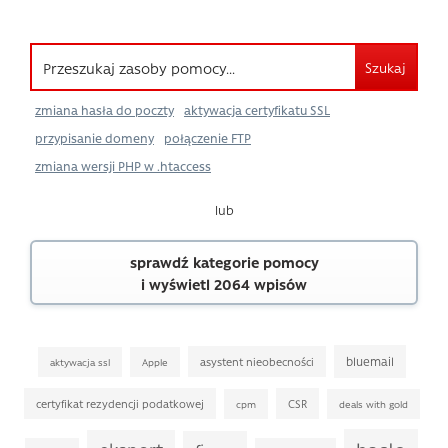
Szukaj
zmiana hasła do poczty
aktywacja certyfikatu SSL
przypisanie domeny
połączenie FTP
zmiana wersji PHP w .htaccess
lub
sprawdź kategorie pomocy
i wyświetl 2064 wpisów
bluemail
asystent nieobecności
aktywacja ssl
Apple
certyfikat rezydencji podatkowej
CSR
cpm
deals with gold