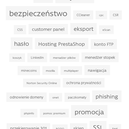
bezpieczeństwo
CCleaner
CSR
cpc
eksport
customer panel
CSS
eScan
hasło
Hosting PrestaShop
konto FTP
menedżer stopek
LinkedIn
koszyk
menadżer plików
nawigacja
minecoins
mozilla
multiplayer
ochrona prywatności
Norton Security Online
phishing
odnowienie domeny
paczkomaty
onet
promocja
phpinfo
pomoc premium
SSL
przekierowanie 301
sklep
tagi
RODO