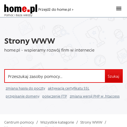
Przejdź do home.pl >
Pomoc i Baza wiedzy
Strony WWW
home.pl - wspieramy rozwój firm w internecie
Szukaj
zmiana hasła do poczty
aktywacja certyfikatu SSL
przypisanie domeny
połączenie FTP
zmiana wersji PHP w .htaccess
Centrum pomocy
/
Wszystkie kategorie
/
Strony WWW
/