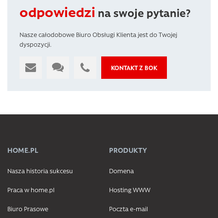
odpowiedzi
na swoje pytanie?
Nasze całodobowe Biuro Obsługi Klienta jest do Twojej
dyspozycji.
KONTAKT Z BOK
HOME.PL
PRODUKTY
Nasza historia sukcesu
Domena
Praca w home.pl
Hosting WWW
Biuro Prasowe
Poczta e-mail