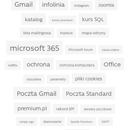
Gmail
infolinia
Joomla
instagram
kurs SQL
katalog
konto premium
lista mailingowa
mapa witryny
Mailbird
microsoft 365
Microsoft Azure
nauka zdalna
Office
ochrona
ochrona komputera
netflix
pliki cookies
oszustwa
parametry
Poczta Gmail
Poczta Standard
premium.pl
rekord SPF
serwery pocztowe
skanowanie
simply sign
Spotify Premium
SWIFT