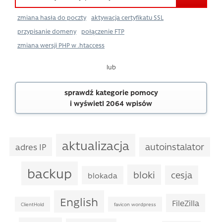
zmiana hasła do poczty
aktywacja certyfikatu SSL
przypisanie domeny
połączenie FTP
zmiana wersji PHP w .htaccess
lub
sprawdź kategorie pomocy
i wyświetl 2064 wpisów
aktualizacja
autoinstalator
adres IP
backup
bloki
cesja
blokada
English
FileZilla
ClientHold
favicon wordpress