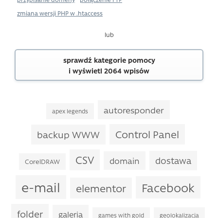
zmiana wersji PHP w .htaccess
lub
sprawdź kategorie pomocy
i wyświetl 2064 wpisów
autoresponder
apex legends
Control Panel
backup WWW
CSV
dostawa
domain
CorelDRAW
e-mail
Facebook
elementor
folder
galeria
games with gold
geolokalizacja