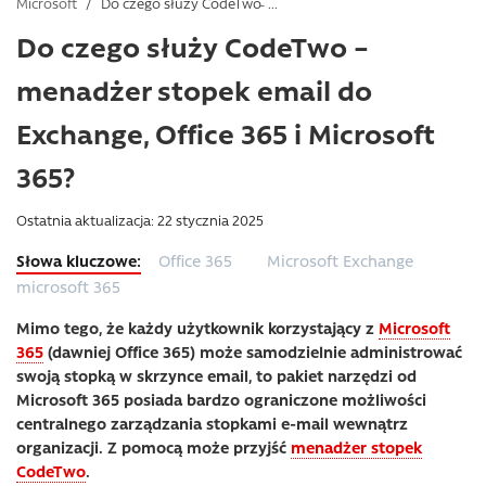
Microsoft
/
Do czego służy CodeTwo ̵ ...
Do czego służy CodeTwo –
menadżer stopek email do
Exchange, Office 365 i Microsoft
365?
Ostatnia aktualizacja: 22 stycznia 2025
Office 365
Microsoft Exchange
microsoft 365
Mimo tego, że każdy użytkownik korzystający z
Microsoft
365
(dawniej Office 365) może samodzielnie administrować
swoją stopką w skrzynce email, to pakiet narzędzi od
Microsoft 365 posiada bardzo ograniczone możliwości
centralnego zarządzania stopkami e-mail wewnątrz
organizacji. Z pomocą może przyjść
menadżer stopek
CodeTwo
.