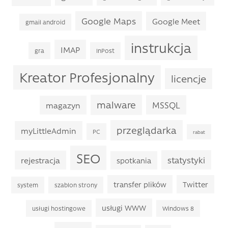
Google Maps
Google Meet
gmail android
instrukcja
IMAP
gra
InPost
Kreator Profesjonalny
licencje
malware
MSSQL
magazyn
przeglądarka
myLittleAdmin
PC
rabat
SEO
statystyki
rejestracja
spotkania
transfer plików
Twitter
system
szablon strony
usługi WWW
usługi hostingowe
Windows 8