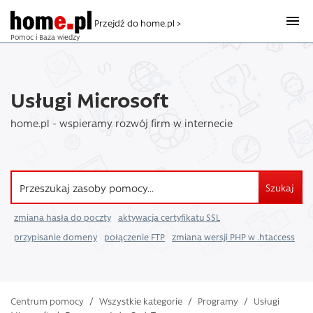
Przejdź do home.pl >
Pomoc i Baza wiedzy
Usługi Microsoft
home.pl - wspieramy rozwój firm w internecie
Szukaj
zmiana hasła do poczty
aktywacja certyfikatu SSL
przypisanie domeny
połączenie FTP
zmiana wersji PHP w .htaccess
Centrum pomocy
/
Wszystkie kategorie
/
Programy
/
Usługi