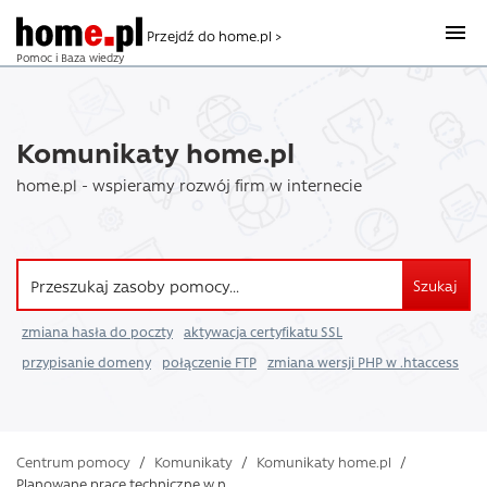
Przejdź do home.pl >
Pomoc i Baza wiedzy
Komunikaty home.pl
home.pl - wspieramy rozwój firm w internecie
Szukaj
zmiana hasła do poczty
aktywacja certyfikatu SSL
przypisanie domeny
połączenie FTP
zmiana wersji PHP w .htaccess
Centrum pomocy
/
Komunikaty
/
Komunikaty home.pl
/
Planowane prace techniczne w n ...