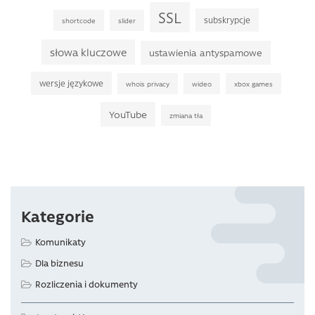
SSL
subskrypcje
shortcode
slider
słowa kluczowe
ustawienia antyspamowe
wersje językowe
whois privacy
wideo
xbox games
YouTube
zmiana tła
Kategorie
Komunikaty
Dla biznesu
Rozliczenia i dokumenty