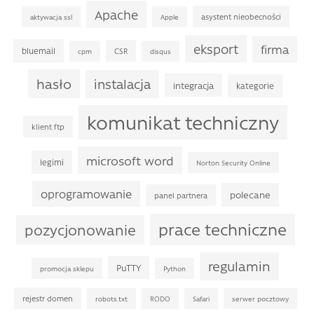
Apache
asystent nieobecności
aktywacja ssl
Apple
eksport
firma
bluemail
CSR
cpm
disqus
hasło
instalacja
integracja
kategorie
komunikat techniczny
klient ftp
microsoft word
legimi
Norton Security Online
oprogramowanie
polecane
panel partnera
prace techniczne
pozycjonowanie
regulamin
PuTTY
promocja sklepu
Python
rejestr domen
robots.txt
RODO
Safari
serwer pocztowy