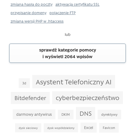
zmiana hasła do poczty
aktywacja certyfikatu SSL
przypisanie domeny
połączenie FTP
zmiana wersji PHP w .htaccess
lub
sprawdź kategorie pomocy
i wyświetl 2064 wpisów
Asystent Telefoniczny AI
3d
cyberbezpieczeństwo
Bitdefender
DNS
darmowy antywirus
DKIM
dyrektywy
Excel
Favicon
dysk sieciowy
dysk współdzielony