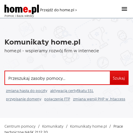
Przejdź do home.pl >
Pomoc i Baza wiedzy
Komunikaty home.pl
home.pl - wspieramy rozwój firm w internecie
Szukaj
zmiana hasła do poczty
aktywacja certyfikatu SSL
przypisanie domeny
połączenie FTP
zmiana wersji PHP w .htaccess
Centrum pomocy
/
Komunikaty
/
Komunikaty home.pl
/
Prace
techniczne NASK 21.12.20 ...