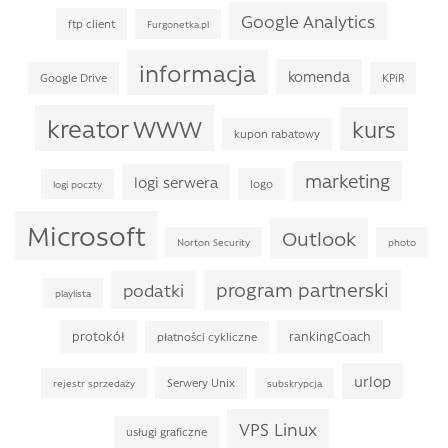
Google Analytics
ftp client
Furgonetka.pl
informacja
komenda
Google Drive
KPiR
kreator WWW
kurs
kupon rabatowy
marketing
logi serwera
logo
logi poczty
Microsoft
Outlook
Norton Security
photo
program partnerski
podatki
playlista
protokół
rankingCoach
płatności cykliczne
urlop
Serwery Unix
rejestr sprzedaży
subskrypcja
VPS Linux
usługi graficzne