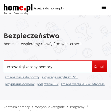
Przejdź do home.pl >
Pomoc i Baza wiedzy
Bezpieczeństwo
home.pl - wspieramy rozwój firm w internecie
Szukaj
zmiana hasła do poczty
aktywacja certyfikatu SSL
przypisanie domeny
połączenie FTP
zmiana wersji PHP w .htaccess
Centrum pomocy
/
Wszystkie kategorie
/
Programy
/