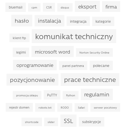
eksport
firma
bluemail
CSR
cpm
disqus
hasło
instalacja
integracja
kategorie
komunikat techniczny
klient ftp
microsoft word
legimi
Norton Security Online
oprogramowanie
polecane
panel partnera
prace techniczne
pozycjonowanie
regulamin
PuTTY
promocja sklepu
Python
rejestr domen
robots.txt
RODO
Safari
serwer pocztowy
SSL
subskrypcje
shortcode
slider