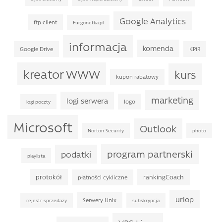
Google Analytics
ftp client
Furgonetka.pl
informacja
komenda
Google Drive
KPiR
kreator WWW
kurs
kupon rabatowy
marketing
logi serwera
logo
logi poczty
Microsoft
Outlook
Norton Security
photo
program partnerski
podatki
playlista
protokół
rankingCoach
płatności cykliczne
urlop
Serwery Unix
rejestr sprzedaży
subskrypcja