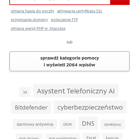
zmiana hasła do poczty
aktywacja certyfikatu SSL
przypisanie domeny
połączenie FTP
zmiana wersji PHP w .htaccess
lub
sprawdź kategorie pomocy
i wyświetl 2064 wpisów
Asystent Telefoniczny AI
3d
cyberbezpieczeństwo
Bitdefender
DNS
darmowy antywirus
DKIM
dyrektywy
Excel
Favicon
dysk sieciowy
dysk współdzielony