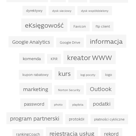
dyrektywy
dysk sieciowy
dysk współdzielony
eKsięgowość
Favicon
ftp client
informacja
Google Analytics
Google Drive
kreator WWW
komenda
KPiR
kurs
kupon rabatowy
logo
logi poczty
Outlook
marketing
Norton Security
podatki
password
photo
playlista
program partnerski
protokół
płatności cykliczne
rejestracja usług
rekord
rankingCoach