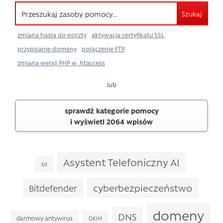
Szukaj
zmiana hasła do poczty
aktywacja certyfikatu SSL
przypisanie domeny
połączenie FTP
zmiana wersji PHP w .htaccess
lub
sprawdź kategorie pomocy
i wyświetl 2064 wpisów
Asystent Telefoniczny AI
3d
cyberbezpieczeństwo
Bitdefender
domeny
DNS
darmowy antywirus
DKIM