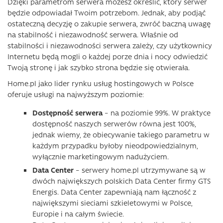
Dzięki parametrom serwera możesz określić, który serwer
będzie odpowiadał Twoim potrzebom. Jednak, aby podjąć
ostateczną decyzję o zakupie serwera, zwróć baczną uwagę
na stabilność i niezawodność serwera. Właśnie od
stabilności i niezawodności serwera zależy, czy użytkownicy
Internetu będą mogli o każdej porze dnia i nocy odwiedzić
Twoją stronę i jak szybko strona będzie się otwierała.
Home.pl jako lider rynku usług hostingowych w Polsce
oferuje usługi na najwyższym poziomie:
Dostępność serwera
– na poziomie 99%. W praktyce
dostępność naszych serwerów równa jest 100%,
jednak wiemy, że obiecywanie takiego parametru w
każdym przypadku byłoby nieodpowiedzialnym,
wyłącznie marketingowym nadużyciem.
Data Center
– serwery home.pl utrzymywane są w
dwóch największych polskich Data Center firmy GTS
Energis. Data Center zapewniają nam łączność z
największymi sieciami szkieletowymi w Polsce,
Europie i na całym świecie.