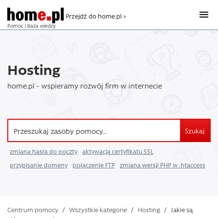
Przejdź do home.pl >
Pomoc i Baza wiedzy
Hosting
home.pl - wspieramy rozwój firm w internecie
Szukaj
zmiana hasła do poczty
aktywacja certyfikatu SSL
przypisanie domeny
połączenie FTP
zmiana wersji PHP w .htaccess
Centrum pomocy
/
Wszystkie kategorie
/
Hosting
/
Jakie są