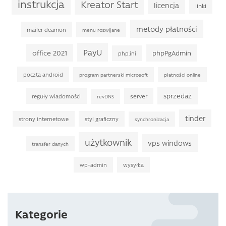
instrukcja
Kreator Start
licencja
linki
metody płatności
mailer deamon
menu rozwijane
PayU
office 2021
phpPgAdmin
php.ini
poczta android
program partnerski microsoft
płatności online
sprzedaż
server
reguły wiadomości
revDNS
tinder
strony internetowe
styl graficzny
synchronizacja
użytkownik
vps windows
transfer danych
wp-admin
wysyłka
Kategorie