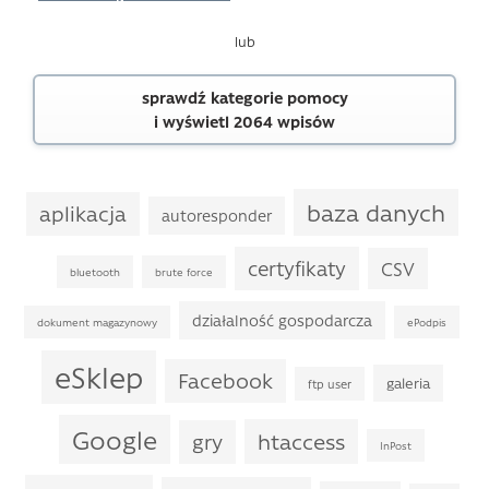
lub
sprawdź kategorie pomocy
i wyświetl 2064 wpisów
baza danych
aplikacja
autoresponder
certyfikaty
CSV
bluetooth
brute force
działalność gospodarcza
dokument magazynowy
ePodpis
eSklep
Facebook
galeria
ftp user
Google
htaccess
gry
InPost