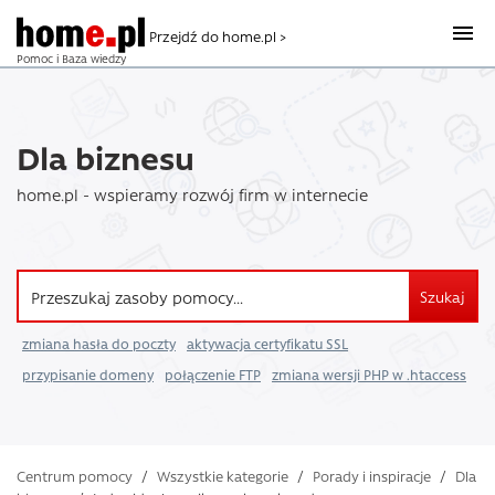
Przejdź do home.pl >
Pomoc i Baza wiedzy
Dla biznesu
home.pl - wspieramy rozwój firm w internecie
Szukaj
zmiana hasła do poczty
aktywacja certyfikatu SSL
przypisanie domeny
połączenie FTP
zmiana wersji PHP w .htaccess
Centrum pomocy
/
Wszystkie kategorie
/
Porady i inspiracje
/
Dla