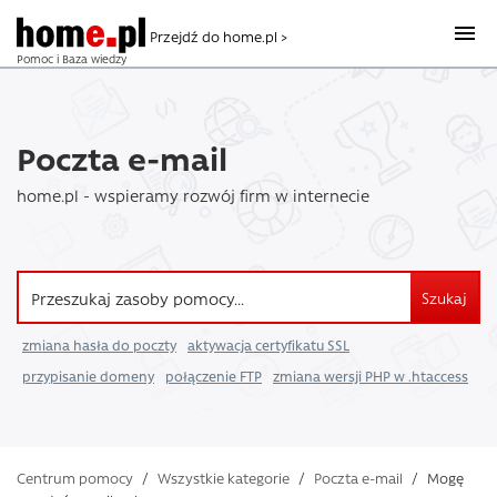
Przejdź do home.pl >
Pomoc i Baza wiedzy
Poczta e-mail
home.pl - wspieramy rozwój firm w internecie
Szukaj
zmiana hasła do poczty
aktywacja certyfikatu SSL
przypisanie domeny
połączenie FTP
zmiana wersji PHP w .htaccess
Centrum pomocy
/
Wszystkie kategorie
/
Poczta e-mail
/
Mogę