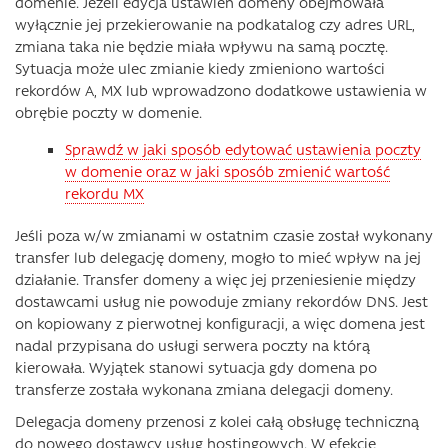
domenie. Jeżeli edycja ustawień domeny obejmowała
wyłącznie jej przekierowanie na podkatalog czy adres URL,
zmiana taka nie będzie miała wpływu na samą pocztę.
Sytuacja może ulec zmianie kiedy zmieniono wartości
rekordów A, MX lub wprowadzono dodatkowe ustawienia w
obrębie poczty w domenie.
Sprawdź w jaki sposób edytować ustawienia poczty
w domenie oraz w jaki sposób zmienić wartość
rekordu MX
Jeśli poza w/w zmianami w ostatnim czasie został wykonany
transfer lub delegację domeny, mogło to mieć wpływ na jej
działanie. Transfer domeny a więc jej przeniesienie między
dostawcami usług nie powoduje zmiany rekordów DNS. Jest
on kopiowany z pierwotnej konfiguracji, a więc domena jest
nadal przypisana do usługi serwera poczty na którą
kierowała. Wyjątek stanowi sytuacja gdy domena po
transferze została wykonana zmiana delegacji domeny.
Delegacja domeny przenosi z kolei całą obsługę techniczną
do nowego dostawcy usług hostingowych. W efekcie