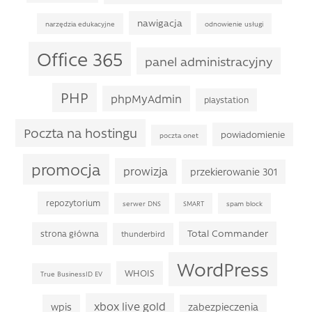
nawigacja
narzędzia edukacyjne
odnowienie usługi
Office 365
panel administracyjny
PHP
phpMyAdmin
playstation
Poczta na hostingu
powiadomienie
poczta onet
promocja
prowizja
przekierowanie 301
repozytorium
serwer DNS
SMART
spam block
Total Commander
strona główna
thunderbird
WordPress
WHOIS
True BusinessID EV
xbox live gold
wpis
zabezpieczenia