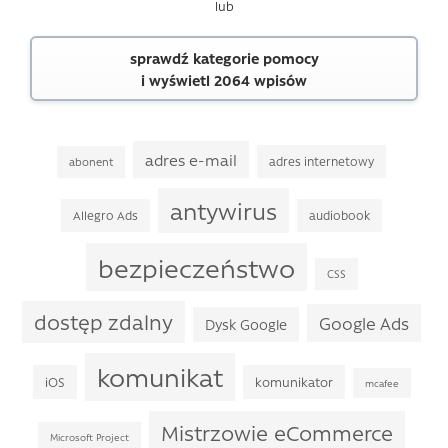
lub
sprawdź kategorie pomocy
i wyświetl 2064 wpisów
adres e-mail
adres internetowy
abonent
antywirus
Allegro Ads
audiobook
bezpieczeństwo
CSS
dostęp zdalny
Google Ads
Dysk Google
komunikat
iOS
komunikator
mcafee
Mistrzowie eCommerce
Microsoft Project