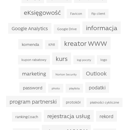
eKsięgowość
Favicon
ftp client
informacja
Google Analytics
Google Drive
kreator WWW
komenda
KPiR
kurs
kupon rabatowy
logo
logi poczty
Outlook
marketing
Norton Security
podatki
password
photo
playlista
program partnerski
protokół
płatności cykliczne
rejestracja usług
rekord
rankingCoach