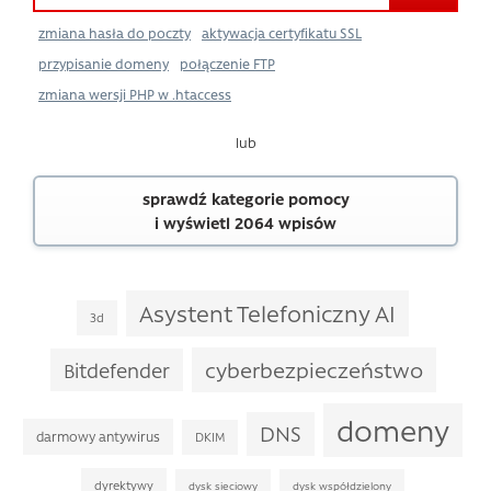
zmiana hasła do poczty
aktywacja certyfikatu SSL
przypisanie domeny
połączenie FTP
zmiana wersji PHP w .htaccess
lub
sprawdź kategorie pomocy
i wyświetl 2064 wpisów
Asystent Telefoniczny AI
3d
cyberbezpieczeństwo
Bitdefender
domeny
DNS
darmowy antywirus
DKIM
dyrektywy
dysk sieciowy
dysk współdzielony