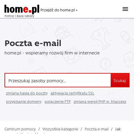
Przejdź do home.pl >
Pomoc i Baza wiedzy
Poczta e-mail
home.pl - wspieramy rozwój firm w internecie
Szukaj
zmiana hasła do poczty
aktywacja certyfikatu SSL
przypisanie domeny
połączenie FTP
zmiana wersji PHP w .htaccess
Centrum pomocy
/
Wszystkie kategorie
/
Poczta e-mail
/
Jak