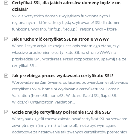
Certyfikat SSL, dla jakich adresów domeny będzie on
działał?
SSL dla wszystkich domen z wyjątkiem funkcjonalnych i
regionalnych – które adresy będą szyfrowane? SSL dla domen
funkcjonalnych (np. *.info.pl, *.edu.pl) i regionalnych – które...
Jak uruchomić certyfikat SSL na stronie WWW?
W poniższym artykule znajdziesz opis ostatniego etapu, czyli
właściwe uruchomienie certyfikatu SSL na stronie WWW na
przykładzie CMS WordPress. Przed rozpoczęciem, upewnij się, że
certyfikat SSL...
Jak przebiega proces wydawania certyfikatu SSL?
Wprowadzenie Zamówienie, opłacenie, potwierdzenie i aktywacja
certyfikatu SSL w home.pl Wydawanie certyfikatu SSL Domain
Validation (homeSSL, homeSSL Wildcard, Rapid SSL, Rapid SSL
Wildcard), Organization Validation...
Gdzie znajdę certyfikaty pośrednie (CA) dla SSL?
W przypadku, jeśli chcesz zainstalować certyfikat SSL na serwerze
zewnętrznym (innym niż w home.pl), może być wymagane
dodatkowe zainstalowanie tak zwanych certyfikatów pośrednich