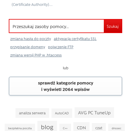
(Certificate Authority)....
Szukaj
zmiana hasła do poczty
aktywacja certyfikatu SSL
przypisanie domeny
połączenie FTP
zmiana wersji PHP w .htaccess
lub
sprawdź kategorie pomocy
i wyświetl 2064 wpisów
AVG PC TuneUp
analiza serwera
AutoCAD
blog
CDN
czat
bezpłatna poczta
C++
dnssec