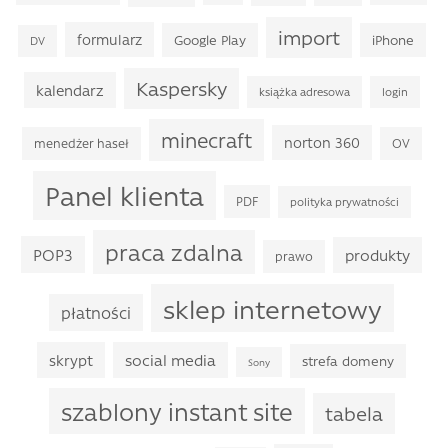
import
formularz
Google Play
iPhone
DV
Kaspersky
kalendarz
książka adresowa
login
minecraft
norton 360
menedżer haseł
OV
Panel klienta
PDF
polityka prywatności
praca zdalna
POP3
produkty
prawo
sklep internetowy
płatności
skrypt
social media
strefa domeny
Sony
szablony instant site
tabela