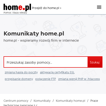
Przejdź do home.pl >
Pomoc i Baza wiedzy
Komunikaty home.pl
home.pl - wspieramy rozwój firm w internecie
Szukaj
zmiana hasła do poczty
aktywacja certyfikatu SSL
przypisanie domeny
połączenie FTP
zmiana wersji PHP w .htaccess
Centrum pomocy
/
Komunikaty
/
Komunikaty home.pl
/
Prace
techniczne związane z c ...