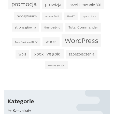
promocja
prowizja
przekierowanie 301
repozytorium
serwer DNS
SMART
spam block
Total Commander
strona główna
thunderbird
WordPress
WHOIS
True BusinessID EV
xbox live gold
wpis
zabezpieczenia
zakupy google
Kategorie
Komunikaty