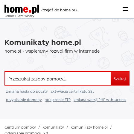
Przejdź do home.pl >
Pomoc i Baza wiedzy
Komunikaty home.pl
home.pl - wspieramy rozwój firm w internecie
Szukaj
zmiana hasła do poczty
aktywacja certyfikatu SSL
przypisanie domeny
połączenie FTP
zmiana wersji PHP w .htaccess
Centrum pomocy
/
Komunikaty
/
Komunikaty home.pl
/
Odwołanie promocji „5 d ...