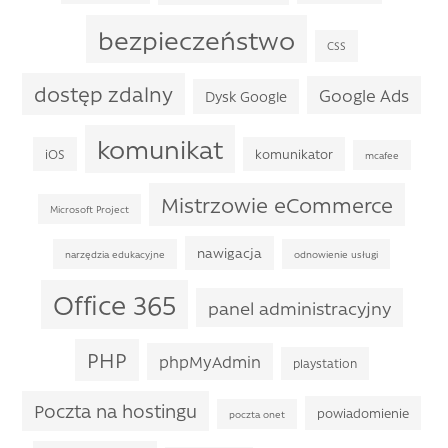
bezpieczeństwo
CSS
dostęp zdalny
Google Ads
Dysk Google
komunikat
iOS
komunikator
mcafee
Mistrzowie eCommerce
Microsoft Project
nawigacja
narzędzia edukacyjne
odnowienie usługi
Office 365
panel administracyjny
PHP
phpMyAdmin
playstation
Poczta na hostingu
powiadomienie
poczta onet