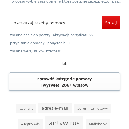
procesu wybierzesz domenę, która zostanie zabezpieczona za...
Szukaj
zmiana hasła do poczty
aktywacja certyfikatu SSL
przypisanie domeny
połączenie FTP
zmiana wersji PHP w .htaccess
lub
sprawdź kategorie pomocy
i wyświetl 2064 wpisów
adres e-mail
adres internetowy
abonent
antywirus
Allegro Ads
audiobook