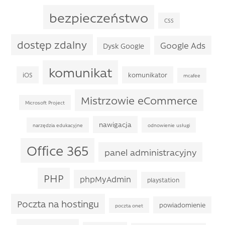
bezpieczeństwo
CSS
dostęp zdalny
Google Ads
Dysk Google
komunikat
iOS
komunikator
mcafee
Mistrzowie eCommerce
Microsoft Project
nawigacja
narzędzia edukacyjne
odnowienie usługi
Office 365
panel administracyjny
PHP
phpMyAdmin
playstation
Poczta na hostingu
powiadomienie
poczta onet