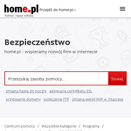
Przejdź do home.pl >
Pomoc i Baza wiedzy
Bezpieczeństwo
home.pl - wspieramy rozwój firm w internecie
Szukaj
zmiana hasła do poczty
aktywacja certyfikatu SSL
przypisanie domeny
połączenie FTP
zmiana wersji PHP w .htaccess
Centrum pomocy
/
Wszystkie kategorie
/
Programy
/