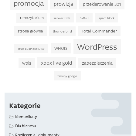
promocja
prowizja
przekierowanie 301
repozytorium
serwer DNS
SMART
spam block
Total Commander
strona główna
thunderbird
WordPress
WHOIS
True BusinessID EV
xbox live gold
wpis
zabezpieczenia
zakupy google
Kategorie
Komunikaty
Dla biznesu
Rozliczenia i dokumenty