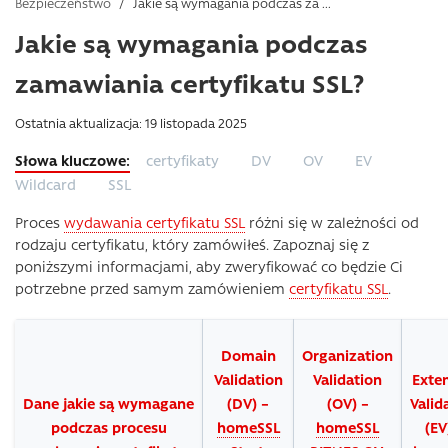
Bezpieczeństwo
/
Jakie są wymagania podczas za ...
Jakie są wymagania podczas
zamawiania certyfikatu SSL?
Ostatnia aktualizacja: 19 listopada 2025
certyfikaty
DV
OV
EV
Wildcard
SSL
Proces
wydawania certyfikatu SSL
różni się w zależności od
rodzaju certyfikatu, który zamówiłeś. Zapoznaj się z
poniższymi informacjami, aby zweryfikować co będzie Ci
potrzebne przed samym zamówieniem
certyfikatu SSL
.
Domain
Organization
Validation
Validation
Exte
Dane jakie są wymagane
(DV) –
(OV) –
Valid
podczas procesu
homeSSL
homeSSL
(EV