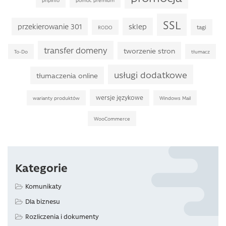
SSL
przekierowanie 301
sklep
tagi
RODO
transfer domeny
tworzenie stron
To-Do
tłumacz
usługi dodatkowe
tłumaczenia online
wersje językowe
warianty produktów
Windows Mail
WooCommerce
Kategorie
Komunikaty
Dla biznesu
Rozliczenia i dokumenty