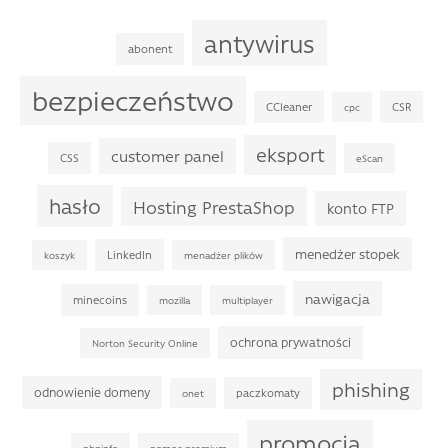
antywirus
abonent
bezpieczeństwo
CCleaner
CSR
cpc
eksport
customer panel
CSS
eScan
hasło
Hosting PrestaShop
konto FTP
menedżer stopek
LinkedIn
koszyk
menadżer plików
nawigacja
minecoins
mozilla
multiplayer
ochrona prywatności
Norton Security Online
phishing
odnowienie domeny
paczkomaty
onet
promocja
phpinfo
pomoc premium