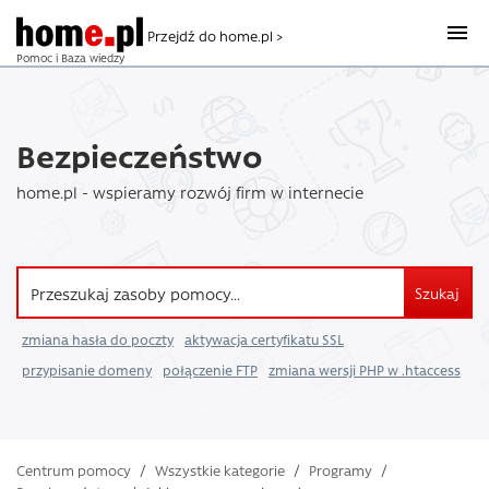
Przejdź do home.pl >
Pomoc i Baza wiedzy
Bezpieczeństwo
home.pl - wspieramy rozwój firm w internecie
Szukaj
zmiana hasła do poczty
aktywacja certyfikatu SSL
przypisanie domeny
połączenie FTP
zmiana wersji PHP w .htaccess
Centrum pomocy
/
Wszystkie kategorie
/
Programy
/