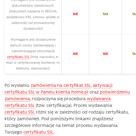
dokumentów rejestrowych
(dokument nadania nr REGON,
NIE
TAK
TA
dodatkowo KRS, umowy spółek w
zależności od prowadzonej
działalności)
Wymagane jest dostarczenie
danych osoby zamawiającej i
zatwierdzającej otrzymanie
NIE
NIE
TA
certyfikatu SSL
(imię, nazwisko, e-
mail w certyfikowanej domenie, nr
telefonu, stanowisko)
Po wysłaniu
zamówienia na certyfikat SSL
,
aktywacji
certyfikatu SSL w Panelu klienta home.pl
oraz
potwierdzeniu
zamówienia
, rozpoczyna się procedura
wydawania
certyfikatu SSL
(tzw. certyfikacja). Proces wydawania
certyfikatu SSL
różni się w zależności od rodzaju certyfikatu,
który zamówiłeś. Pod poniższymi linkami znajdziesz
szczegółowe informacje na temat procesu wydawania
Twojego
certyfikatu SSL
.