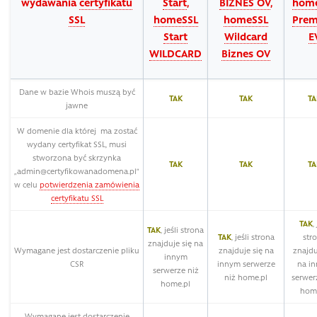
wydawania
certyfikatu
Start
,
BIZNES OV
,
hom
SSL
homeSSL
homeSSL
Pre
Start
Wildcard
E
WILDCARD
Biznes OV
Dane w bazie Whois muszą być
TAK
TAK
TA
jawne
W domenie dla której ma zostać
wydany certyfikat SSL, musi
stworzona być skrzynka
TAK
TAK
TA
„admin@certyfikowanadomena.pl”
w celu
potwierdzenia zamówienia
certyfikatu SSL
TAK
,
TAK
, jeśli strona
TAK
, jeśli strona
str
znajduje się na
Wymagane jest dostarczenie pliku
znajduje się na
znajdu
innym
CSR
innym serwerze
na i
serwerze niż
niż home.pl
serwer
home.pl
home
Wymagane jest dostarczenie