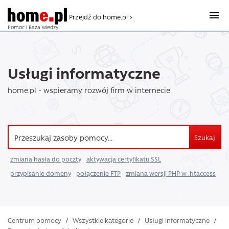
Przejdź do home.pl >
Pomoc i Baza wiedzy
Usługi informatyczne
home.pl - wspieramy rozwój firm w internecie
Szukaj
zmiana hasła do poczty
aktywacja certyfikatu SSL
przypisanie domeny
połączenie FTP
zmiana wersji PHP w .htaccess
Centrum pomocy
/
Wszystkie kategorie
/
Usługi informatyczne
/