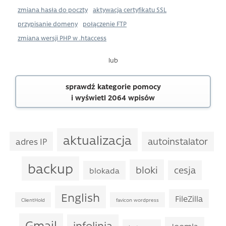
zmiana hasła do poczty
aktywacja certyfikatu SSL
przypisanie domeny
połączenie FTP
zmiana wersji PHP w .htaccess
lub
sprawdź kategorie pomocy
i wyświetl 2064 wpisów
aktualizacja
autoinstalator
adres IP
backup
bloki
cesja
blokada
English
FileZilla
ClientHold
favicon wordpress
Gmail
infolinia