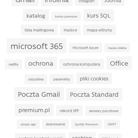
Joomla
instagram
kurs SQL
katalog
konto premium
lista mailingowa
mapa witryny
Mailbird
microsoft 365
Microsoft Azure
nauka zdalna
Office
ochrona
ochrona komputera
netflix
pliki cookies
oszustwa
parametry
Poczta Gmail
Poczta Standard
premium.pl
rekord SPF
serwery pocztowe
skanowanie
simply sign
Spotify Premium
SWIFT