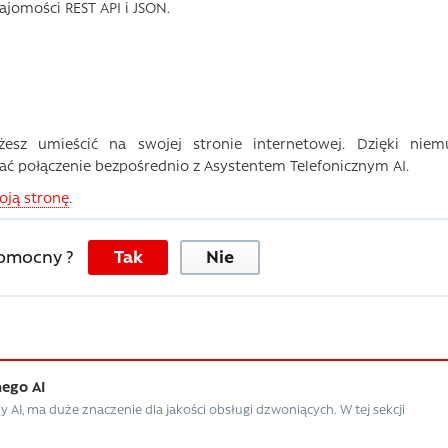
jomości REST API i JSON.
żesz umieścić na swojej stronie internetowej. Dzięki niem
ć połączenie bezpośrednio z Asystentem Telefonicznym AI.
oją stronę
.
pomocny ?
Tak
Nie
nego AI
ny AI, ma duże znaczenie dla jakości obsługi dzwoniących. W tej sekcji