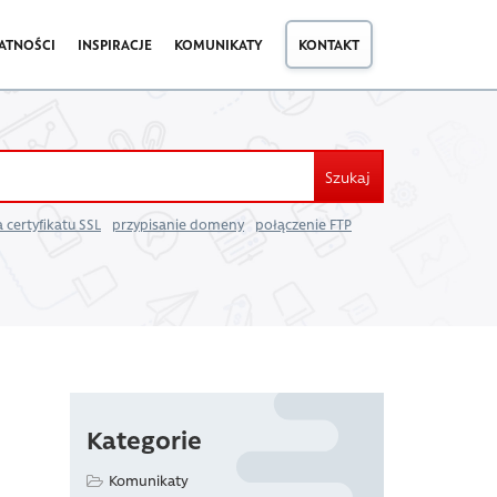
ATNOŚCI
INSPIRACJE
KOMUNIKATY
KONTAKT
Szukaj
 certyfikatu SSL
przypisanie domeny
połączenie FTP
Kategorie
Komunikaty