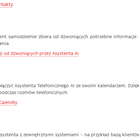
ontakty
.
tent samodzielnie zbiera od dzwoniących potrzebne informacje 
enia.
ji od dzwoniących przez Asystenta AI
.
połączyć Asystenta Telefonicznego AI ze swoim kalendarzem. Dzięk
podczas rozmów telefonicznych.
Calendly
.
systenta z zewnętrznymi systemami – na przykład bazą klientó