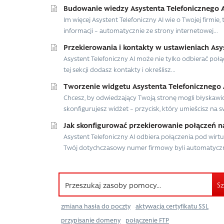
Budowanie wiedzy Asystenta Telefonicznego AI
Im więcej Asystent Telefoniczny AI wie o Twojej firmi
informacji – automatycznie ze strony internetowej...
Przekierowania i kontakty w ustawieniach Asy
Asystent Telefoniczny AI może nie tylko odbierać połą
tej sekcji dodasz kontakty i określisz...
Tworzenie widgetu Asystenta Telefonicznego 
Chcesz, by odwiedzający Twoją stronę mogli błyskawic
skonfigurujesz widżet – przycisk, który umieścisz na sw
Jak skonfigurować przekierowanie połączeń n
Asystent Telefoniczny AI odbiera połączenia pod wi
Twój dotychczasowy numer firmowy byli automatycznie
Sz
zmiana hasła do poczty
aktywacja certyfikatu SSL
przypisanie domeny
połączenie FTP