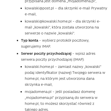
przypisana jest domena „mojadomena.pl”,
kowalski@post.pl – dla skrzynki e-mail Prywatny
e-mail,
kowalski@kowalski.home.pl – dla skrzynki e-
mail „kowalski”, która została utworzona na
serwerze o nazwie „kowalski”.
Typ konta
– wybierz protokół pocztowy,
sugerujemy IMAP.
Serwer poczty przychodzącej
– wpisz adres
serwera poczty przychodzącej (IMAP):
kowalski.home.pl – zamiast nazwy „kowalski”
podaj identyfikator (nazwę) Twojego serwera w
home.pl, na którym jest utworzona dana
skrzynka e-mail,
mojadomena.pl – jeśli posiadasz domenę
„mojadomena.pl” przypisaną do serwera w
home.pl, to możesz skorzystać również z
takiego adres,