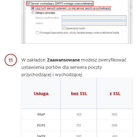
W zakładce:
Zaawansowane
możesz zweryfikować
ustawienia portów dla serwera poczty
przychodzącej i wychodzącej.
Usługa
bez SSL
z SSL
IMAP
143
993
POP3
110
995
SMTP
587
465