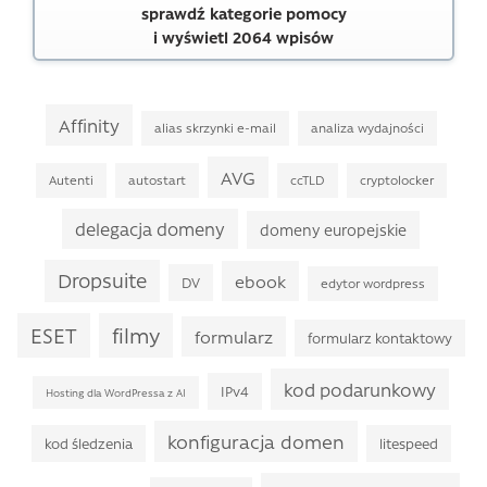
sprawdź kategorie pomocy
i wyświetl 2064 wpisów
Affinity
alias skrzynki e-mail
analiza wydajności
AVG
Autenti
autostart
ccTLD
cryptolocker
delegacja domeny
domeny europejskie
Dropsuite
ebook
DV
edytor wordpress
filmy
ESET
formularz
formularz kontaktowy
kod podarunkowy
IPv4
Hosting dla WordPressa z AI
konfiguracja domen
kod śledzenia
litespeed