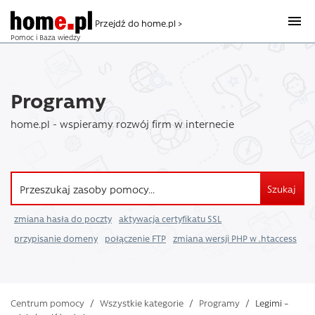
Przejdź do home.pl >
Pomoc i Baza wiedzy
Programy
home.pl - wspieramy rozwój firm w internecie
Szukaj
zmiana hasła do poczty
aktywacja certyfikatu SSL
przypisanie domeny
połączenie FTP
zmiana wersji PHP w .htaccess
Centrum pomocy
/
Wszystkie kategorie
/
Programy
/
Legimi –