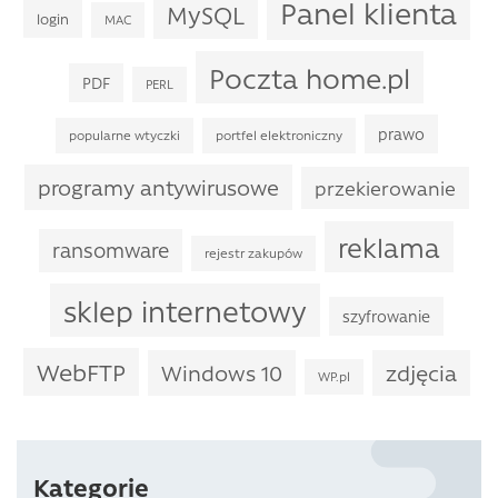
Panel klienta
MySQL
login
MAC
Poczta home.pl
PDF
PERL
prawo
popularne wtyczki
portfel elektroniczny
programy antywirusowe
przekierowanie
reklama
ransomware
rejestr zakupów
sklep internetowy
szyfrowanie
WebFTP
Windows 10
zdjęcia
WP.pl
Kategorie