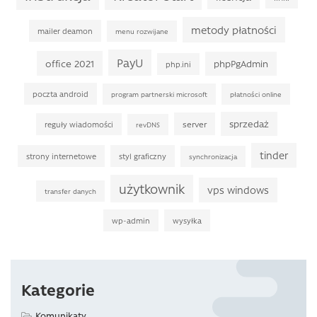
metody płatności
mailer deamon
menu rozwijane
PayU
office 2021
phpPgAdmin
php.ini
poczta android
program partnerski microsoft
płatności online
sprzedaż
server
reguły wiadomości
revDNS
tinder
strony internetowe
styl graficzny
synchronizacja
użytkownik
vps windows
transfer danych
wp-admin
wysyłka
Kategorie
Komunikaty