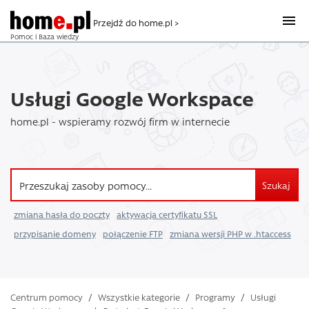
Przejdź do home.pl >
Pomoc i Baza wiedzy
Usługi Google Workspace
home.pl - wspieramy rozwój firm w internecie
Szukaj
zmiana hasła do poczty
aktywacja certyfikatu SSL
przypisanie domeny
połączenie FTP
zmiana wersji PHP w .htaccess
Centrum pomocy
/
Wszystkie kategorie
/
Programy
/
Usługi