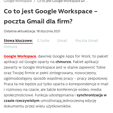
Google Workspace
/
Co to jest Google Workspace &# ...
Co to jest Google Workspace –
poczta Gmail dla firm?
Ostatnia aktualizacja: 18 stycznia 2021
G Suite
Gmail
Poczta Gmail
chmura
Google Workspace
, dawniej Google Apps for Work, to pakiet
aplikacji od Google oparty na
chmurze.
Pakiet aplikacji
zawarty w Google Workspace jest w stanie zapewnić Tobie
oraz Twojej firmie w pełni zintegrowany, nowoczesny,
ogólnodostępny sposób wspólnej pracy – pracy zespołowej.
Praca ta nie będzie już tylko oparta o korespondencje e-mail
i rozmowy na czacie, ale także konferencje wideo, media
społecznościowe. Funkcja udostępniania i
synchronizacja w
czasie rzeczywistym
umożliwiają jednoczesną edycję
dokumentu przez wielu użytkowników.