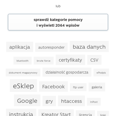
lub
sprawdź kategorie pomocy
i wyświetl 2064 wpisów
baza danych
aplikacja
autoresponder
certyfikaty
CSV
bluetooth
brute force
działalność gospodarcza
dokument magazynowy
ePodpis
eSklep
Facebook
galeria
ftp user
Google
htaccess
gry
InPost
instrukcja
Kreator Start
licencja
linki