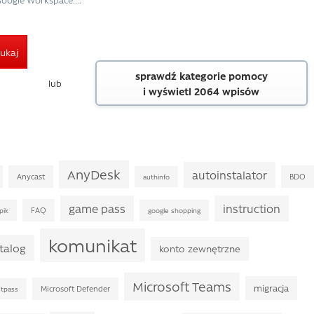
ukaj
sprawdź kategorie pomocy
lub
i wyświetl 2064 wpisów
AnyDesk
autoinstalator
Anycast
BDO
authinfo
game pass
instruction
FAQ
pik
google shopping
komunikat
talog
konto zewnętrzne
Microsoft Teams
migracja
Microsoft Defender
stpass