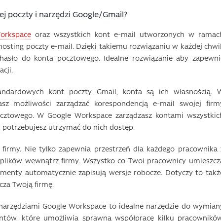
j poczty i narzędzi Google/Gmail?
orkspace
oraz wszystkich kont e-mail utworzonych w ramac
 hosting poczty e-mail. Dzięki takiemu rozwiązaniu w każdej chwil
asło do konta pocztowego. Idealne rozwiązanie aby zapewni
cji.
andardowych kont poczty Gmail, konta są ich własnością. 
sz możliwości zarządzać korespondencją e-mail swojej firm
pocztowego. W Google Workspace zarządzasz kontami wszystkic
k potrzebujesz utrzymać do nich dostęp.
 firmy. Nie tylko zapewnia przestrzeń dla każdego pracownika 
plików wewnątrz firmy. Wszystko co Twoi pracownicy umieszcz
menty automatycznie zapisują wersje robocze. Dotyczy to takż
cza Twoją firmę.
narzędziami Google Workspace to idealne narzędzie do wymian
tów, które umożliwia sprawną współpracę kilku pracowników