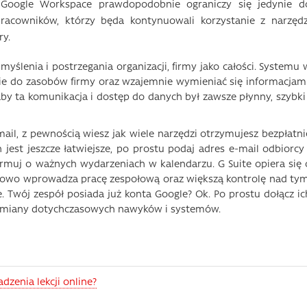
 Google Workspace prawdopodobnie ograniczy się jedynie d
acowników, którzy będa kontynuowali korzystanie z narzędz
ry.
yślenia i postrzegania organizacji, firmy jako całości. Systemu 
e do zasobów firmy oraz wzajemnie wymieniać się informacjami
by ta komunikacja i dostęp do danych był zawsze płynny, szybki 
mail, z pewnością wiesz jak wiele narzędzi otrzymujesz bezpłatni
 jest jeszcze łatwiejsze, po prostu podaj adres e-mail odbiorcy 
ormuj o ważnych wydarzeniach w kalendarzu. G Suite opiera się 
tkowo wprowadza pracę zespołową oraz większą kontrolę nad tym
e. Twój zespół posiada już konta Google? Ok. Po prostu dołącz ic
ez zmiany dotychczasowych nawyków i systemów.
zenia lekcji online?