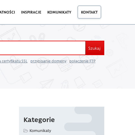
ATNOŚCI
INSPIRACJE
KOMUNIKATY
KONTAKT
Szukaj
 certyfikatu SSL
przypisanie domeny
połączenie FTP
Kategorie
Komunikaty