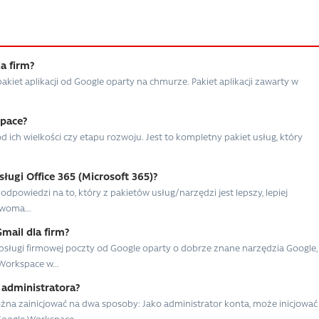
a firm?
kiet aplikacji od Google oparty na chmurze. Pakiet aplikacji zawarty w
space?
d ich wielkości czy etapu rozwoju. Jest to kompletny pakiet usług, który
ugi Office 365 (Microsoft 365)?
dpowiedzi na to, który z pakietów usług/narzędzi jest lepszy, lepiej
woma...
mail dla firm?
sługi firmowej poczty od Google oparty o dobrze znane narzędzia Google,
orkspace w...
 administratora?
żna zainicjować na dwa sposoby: Jako administrator konta, może inicjować
oogle Workspace....