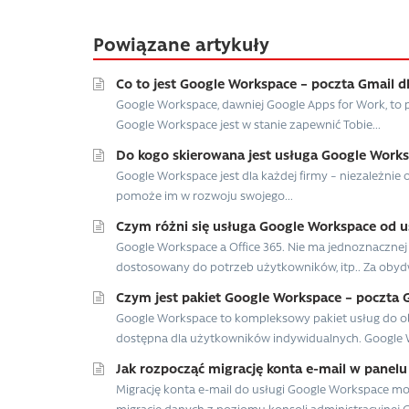
Powiązane artykuły
Co to jest Google Workspace – poczta Gmail dl
Google Workspace, dawniej Google Apps for Work, to pa
Google Workspace jest w stanie zapewnić Tobie...
Do kogo skierowana jest usługa Google Work
Google Workspace jest dla każdej firmy – niezależnie o
pomoże im w rozwoju swojego...
Czym różni się usługa Google Workspace od usł
Google Workspace a Office 365. Nie ma jednoznacznej o
dostosowany do potrzeb użytkowników, itp.. Za obyd
Czym jest pakiet Google Workspace – poczta G
Google Workspace to kompleksowy pakiet usług do ob
dostępna dla użytkowników indywidualnych. Google W
Jak rozpocząć migrację konta e-mail w panelu
Migrację konta e-mail do usługi Google Workspace mo
migrację danych z poziomu konsoli administracyjnej G