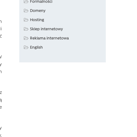
Formalności
Domeny
Hosting
h
i
Sklep internetowy
ć
Reklama internetowa
English
W
y
h
z
ą
e
y
,