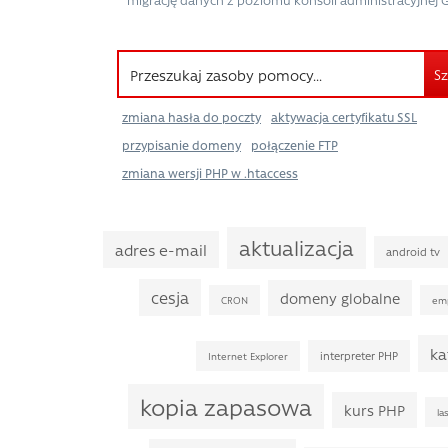
Sz
zmiana hasła do poczty
aktywacja certyfikatu SSL
przypisanie domeny
połączenie FTP
zmiana wersji PHP w .htaccess
aktualizacja
adres e-mail
android tv
cesja
domeny globalne
CRON
em
ka
interpreter PHP
Internet Explorer
kopia zapasowa
kurs PHP
la