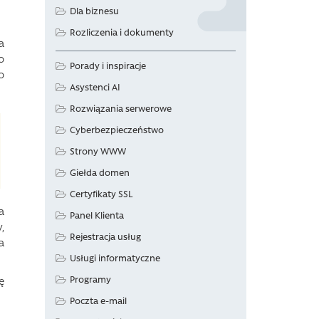
Dla biznesu
Rozliczenia i dokumenty
a
o
Porady i inspiracje
o
Asystenci AI
Rozwiązania serwerowe
Cyberbezpieczeństwo
Strony WWW
Giełda domen
Certyfikaty SSL
a
Panel Klienta
,
Rejestracja usług
a
Usługi informatyczne
Programy
ę
Poczta e-mail