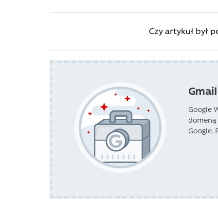
Czy artykuł był 
Gmail
Google W
domeną s
Google. 