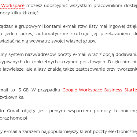
 Workspace
możesz udostępnić wszystkim pracownikom dostę
cy kilku kliknięć.
ądzanie grupowymi kontami e-mail (tzw. listy mailingowe) dzięk
a jeden adres, automatycznie skutkuje jej przekazaniem d
iadać na nią wewnątrz swojej własnej grupy.
alny system nazw/adresów poczty e-mail wraz z opcją dodawani
rzypisanych do konkretnych skrzynek pocztowych. Dzięki nim ni
 łatwiejsze, ale aliasy znajdą także zastosowanie przy tworzeni
mail to 15 GB. W przypadku
Google Workspace Business Starte
żytkownika.
do Gmail objęty jest pełnym wsparciem pomocy technicznej
oraz home.pl
y e-mail a zarazem najpopularniejszy klient poczty elektronicznej