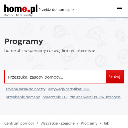
Przejdź do home.pl >
Pomoc i Baza wiedzy
Programy
home.pl - wspieramy rozwój firm w internecie
Szukaj
zmiana hasła do poczty
aktywacja certyfikatu SSL
przypisanie domeny
połączenie FTP
zmiana wersji PHP w .htaccess
Centrum pomocy
/
Wszystkie kategorie
/
Programy
/
Jak