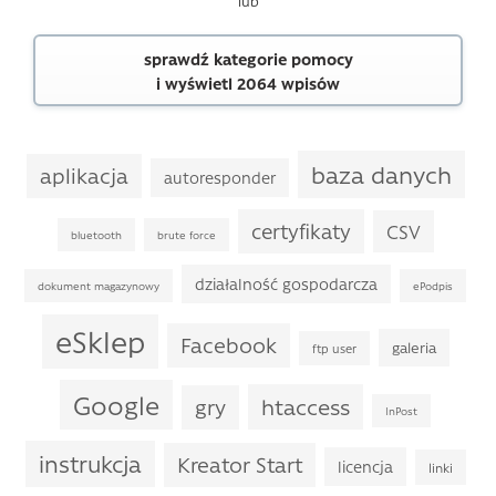
lub
sprawdź kategorie pomocy
i wyświetl 2064 wpisów
baza danych
aplikacja
autoresponder
certyfikaty
CSV
bluetooth
brute force
działalność gospodarcza
dokument magazynowy
ePodpis
eSklep
Facebook
galeria
ftp user
Google
htaccess
gry
InPost
instrukcja
Kreator Start
licencja
linki