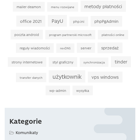
metody płatności
mailer deamon
menu rozwijane
PayU
office 2021
phpPgAdmin
php.ini
poczta android
program partnerski microsoft
płatności online
sprzedaż
server
reguły wiadomości
revDNS
tinder
strony internetowe
styl graficzny
synchronizacja
użytkownik
vps windows
transfer danych
wp-admin
wysyłka
Kategorie
Komunikaty