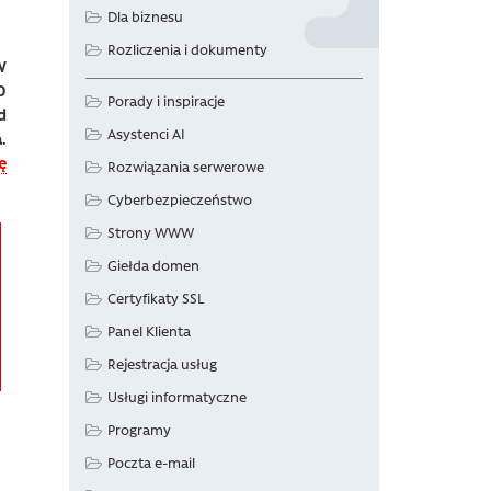
Dla biznesu
Rozliczenia i dokumenty
W
0
Porady i inspiracje
d
Asystenci AI
.
ę
Rozwiązania serwerowe
Cyberbezpieczeństwo
Strony WWW
Giełda domen
Certyfikaty SSL
Panel Klienta
Rejestracja usług
Usługi informatyczne
Programy
Poczta e-mail