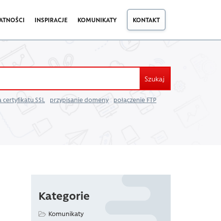
ATNOŚCI
INSPIRACJE
KOMUNIKATY
KONTAKT
Szukaj
 certyfikatu SSL
przypisanie domeny
połączenie FTP
Kategorie
Komunikaty