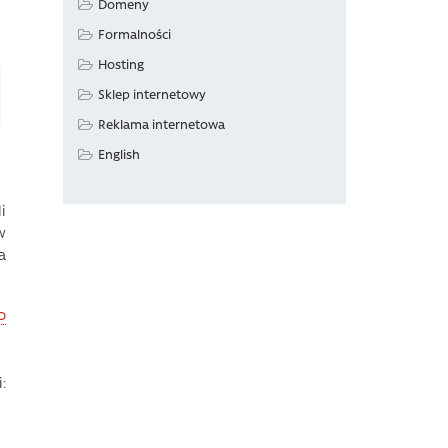
Domeny
Formalności
Hosting
Sklep internetowy
Reklama internetowa
English
i
w
a
o
: