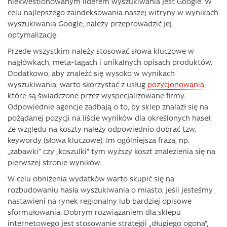
niekwestionowanym liderem wyszukiwania jest Google. W
celu najlepszego zaindeksowania naszej witryny w wynikach
wyszukiwania Google, należy przeprowadzić jej
optymalizację.
Przede wszystkim należy stosować słowa kluczowe w
nagłówkach, meta-tagach i unikalnych opisach produktów.
Dodatkowo, aby znaleźć się wysoko w wynikach
wyszukiwania, warto skorzystać z usług
pozycjonowania
,
które są świadczone przez wyspecjalizowane firmy.
Odpowiednie agencje zadbają o to, by sklep znalazł się na
pożądanej pozycji na liście wyników dla określonych haseł.
Ze względu na koszty należy odpowiednio dobrać tzw.
keywordy (słowa kluczowe). Im ogólniejsza fraza, np.
„zabawki” czy „koszulki” tym wyższy koszt znalezienia się na
pierwszej stronie wyników.
W celu obniżenia wydatków warto skupić się na
rozbudowaniu hasła wyszukiwania o miasto, jeśli jesteśmy
nastawieni na rynek regionalny lub bardziej opisowe
sformułowania. Dobrym rozwiązaniem dla sklepu
internetowego jest stosowanie strategii „długiego ogona”,