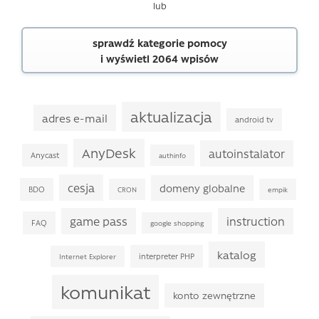
lub
sprawdź kategorie pomocy
i wyświetl 2064 wpisów
aktualizacja
adres e-mail
android tv
AnyDesk
autoinstalator
Anycast
authinfo
cesja
domeny globalne
BDO
CRON
empik
game pass
instruction
FAQ
google shopping
katalog
interpreter PHP
Internet Explorer
komunikat
konto zewnętrzne