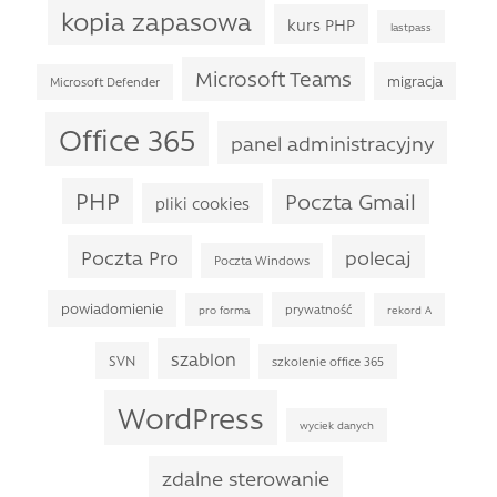
kopia zapasowa
kurs PHP
lastpass
Microsoft Teams
migracja
Microsoft Defender
Office 365
panel administracyjny
PHP
Poczta Gmail
pliki cookies
Poczta Pro
polecaj
Poczta Windows
powiadomienie
prywatność
pro forma
rekord A
szablon
SVN
szkolenie office 365
WordPress
wyciek danych
zdalne sterowanie