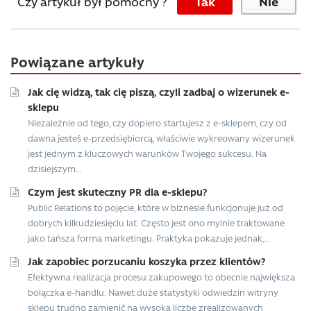
Czy artykuł był pomocny ?
Tak
Nie
Powiązane artykuły
Jak cię widzą, tak cię piszą, czyli zadbaj o wizerunek e-
sklepu
Niezależnie od tego, czy dopiero startujesz z e-sklepem, czy od
dawna jesteś e-przedsiębiorcą, właściwie wykreowany wizerunek
jest jednym z kluczowych warunków Twojego sukcesu. Na
dzisiejszym...
Czym jest skuteczny PR dla e-sklepu?
Public Relations to pojęcie, które w biznesie funkcjonuje już od
dobrych kilkudziesięciu lat. Często jest ono mylnie traktowane
jako tańsza forma marketingu. Praktyka pokazuje jednak,...
Jak zapobiec porzucaniu koszyka przez klientów?
Efektywna realizacja procesu zakupowego to obecnie największa
bolączka e-handlu. Nawet duże statystyki odwiedzin witryny
sklepu trudno zamienić na wysoką liczbę zrealizowanych