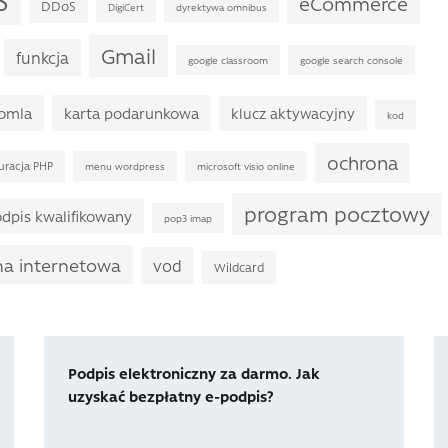
eCommerce
DDoS
DigiCert
dyrektywa omnibus
Gmail
funkcja
google classroom
google search console
omla
karta podarunkowa
klucz aktywacyjny
kod
ochrona
uracja PHP
menu wordpress
microsoft visio online
program pocztowy
dpis kwalifikowany
pop3 imap
na internetowa
vod
Wildcard
Podpis elektroniczny za darmo. Jak
uzyskać bezpłatny e-podpis?