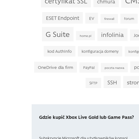
certyfikat SSL
chmura
ESET Endpoint
EV
forum
firewall
G Suite
infolinia
Jo
home.pl
kod AuthInfo
konfiguracja domeny
konfig
po
OneDrive dla firm
PayPal
poczta nazwa
SSH
stro
SFTP
Gdzie kupić Xbox Live Gold lub Game Pass?
Subskrypcje Microsoft dla użytkowników konsol