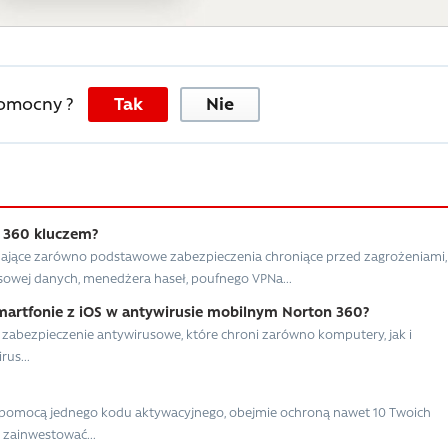
pomocny ?
Tak
Nie
 360 kluczem?
ające zarówno podstawowe zabezpieczenia chroniące przed zagrożeniami,
asowej danych, menedżera haseł, poufnego VPNa...
martfonie z iOS w antywirusie mobilnym Norton 360?
 zabezpieczenie antywirusowe, które chroni zarówno komputery, jak i
rus...
 pomocą jednego kodu aktywacyjnego, obejmie ochroną nawet 10 Twoich
 zainwestować...