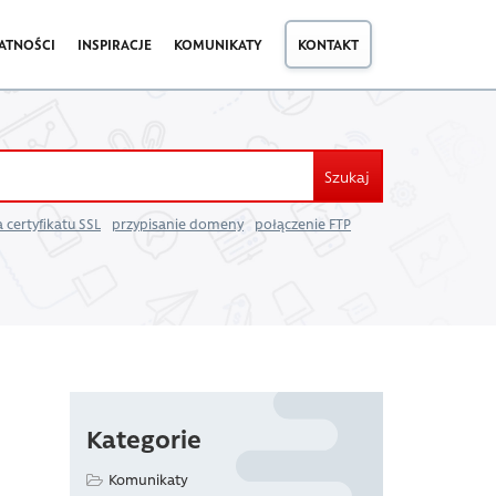
ATNOŚCI
INSPIRACJE
KOMUNIKATY
KONTAKT
Szukaj
 certyfikatu SSL
przypisanie domeny
połączenie FTP
Kategorie
Komunikaty