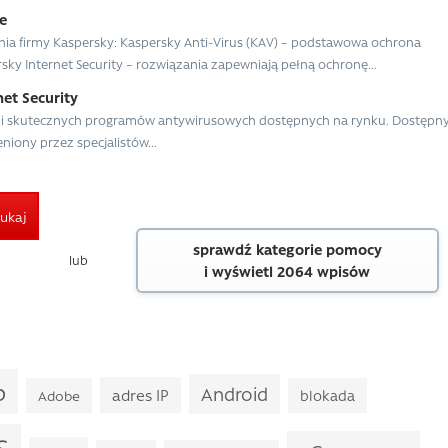
e
 firmy Kaspersky: Kaspersky Anti-Virus (KAV) – podstawowa ochrona
ky Internet Security – rozwiązania zapewniają pełną ochronę...
net Security
ch i skutecznych programów antywirusowych dostępnych na rynku. Dostępn
niony przez specjalistów...
ukaj
sprawdź kategorie pomocy
lub
i wyświetl 2064 wpisów
p
Android
adres IP
Adobe
blokada
S