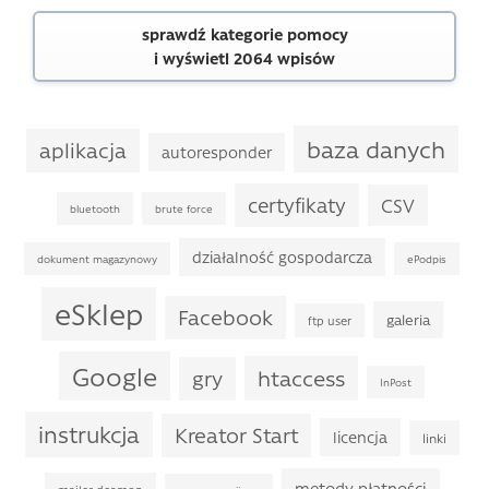
sprawdź kategorie pomocy
i wyświetl 2064 wpisów
baza danych
aplikacja
autoresponder
certyfikaty
CSV
bluetooth
brute force
działalność gospodarcza
dokument magazynowy
ePodpis
eSklep
Facebook
galeria
ftp user
Google
htaccess
gry
InPost
instrukcja
Kreator Start
licencja
linki
metody płatności