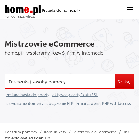
Przejdź do home.pl >
Pomoc i Baza wiedzy
Mistrzowie eCommerce
home.pl - wspieramy rozwój firm w internecie
Szukaj
zmiana hasła do poczty
aktywacja certyfikatu SSL
przypisanie domeny
połączenie FTP
zmiana wersji PHP w .htaccess
Centrum pomocy
/
Komunikaty
/
Mistrzowie eCommerce
/
Jak
zmienić wygląd sklepu in ...