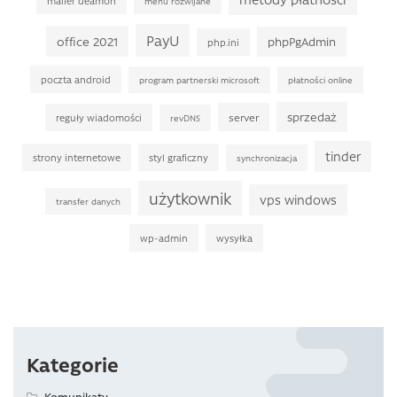
mailer deamon
menu rozwijane
PayU
office 2021
phpPgAdmin
php.ini
poczta android
program partnerski microsoft
płatności online
sprzedaż
server
reguły wiadomości
revDNS
tinder
strony internetowe
styl graficzny
synchronizacja
użytkownik
vps windows
transfer danych
wp-admin
wysyłka
Kategorie
Komunikaty