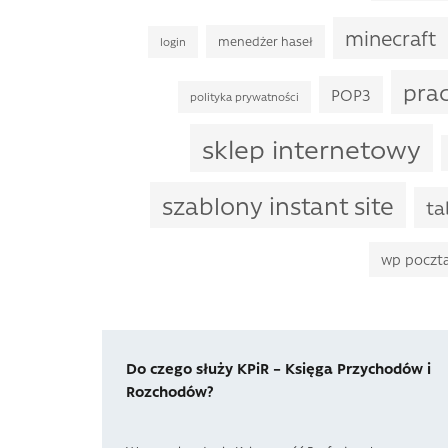
minecraft
menedżer haseł
login
pra
POP3
polityka prywatności
sklep internetowy
szablony instant site
ta
wp poczt
Do czego służy KPiR – Księga Przychodów i
Rozchodów?