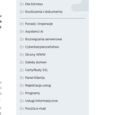
Dla biznesu
Rozliczenia i dokumenty
u
a
Porady i inspiracje
z
Asystenci AI
Rozwiązania serwerowe
Cyberbezpieczeństwo
Strony WWW
Giełda domen
Certyfikaty SSL
Panel Klienta
u
Rejestracja usług
i
o
Programy
.
Usługi informatyczne
,
Poczta e-mail
y