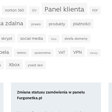
Panel klienta
norton 360
OV
PDF
ca zdalna
płatności
produkty
prawo
skrypt
social media
strefa domeny
Sony
bela
VPN
VAT
telefon
uprawnienia
wirusy
Xbox
a
yoast seo
Zmiana statusu zamówienia w panelu
Furgonetka.pl