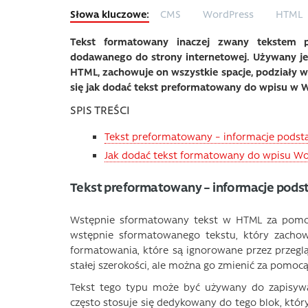
CMS
WordPress
HTML
Tekst formatowany inaczej zwany tekstem p
dodawanego do strony internetowej. Używany jes
HTML, zachowuje on wszystkie spacje, podziały wi
się jak dodać tekst preformatowany do wpisu w 
SPIS TREŚCI
Tekst preformatowany – informacje pods
Jak dodać tekst formatowany do wpisu Wo
Tekst preformatowany – informacje pod
Wstępnie sformatowany tekst w HTML za pomoc
wstępnie sformatowanego tekstu, który zachowu
formatowania, które są ignorowane przez przegl
stałej szerokości, ale można go zmienić za pomoc
Tekst tego typu może być używany do zapisywa
często stosuje się dedykowany do tego blok, któr