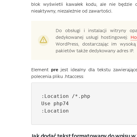
blok wyświetli kawałek kodu, ale nie będzie 
nieaktywny, niezależnie od zawartości.
Do obsługi i instalacji witryny o
dedykowanej usługi hostingowej:
Ho
WordPress, dostarczając im wysok
pakietów także dedykowany adres IP.
Element
pre
jest idealny dla tekstu zawierając
polecenia pliku .htaccess:
:Location /*.php

Use php74

:Location
Jak dodać tekst formatowany do wpisu w