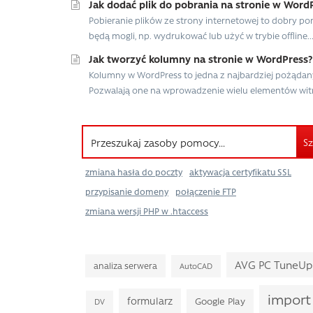
Jak dodać plik do pobrania na stronie w Word
Pobieranie plików ze strony internetowej to dobry p
będą mogli, np. wydrukować lub użyć w trybie offline...
Jak tworzyć kolumny na stronie w WordPress?
Kolumny w WordPress to jedna z najbardziej pożądany
Pozwalają one na wprowadzenie wielu elementów witry
Sz
zmiana hasła do poczty
aktywacja certyfikatu SSL
przypisanie domeny
połączenie FTP
zmiana wersji PHP w .htaccess
AVG PC TuneUp
analiza serwera
AutoCAD
import
formularz
Google Play
DV