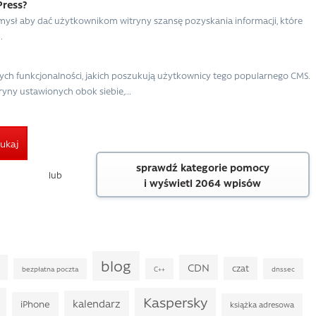
Press?
omysł aby dać użytkownikom witryny szansę pozyskania informacji, które
.
ch funkcjonalności, jakich poszukują użytkownicy tego popularnego CMS.
ny ustawionych obok siebie,...
ukaj
sprawdź kategorie pomocy
lub
i wyświetl 2064 wpisów
blog
CDN
czat
bezpłatna poczta
C++
dnssec
Kaspersky
kalendarz
iPhone
książka adresowa