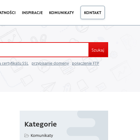
ATNOŚCI
INSPIRACJE
KOMUNIKATY
KONTAKT
Szukaj
 certyfikatu SSL
przypisanie domeny
połączenie FTP
Kategorie
Komunikaty