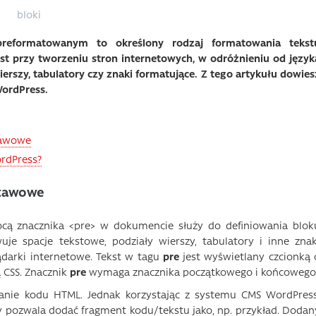
bloki
reformatowanym to określony rodzaj formatowania tekst
t przy tworzeniu stron internetowych, w odróżnieniu od język
erszy, tabulatory czy znaki formatujące. Z tego artykułu dowies
WordPress.
tawowe
rdPress?
stawowe
ą znacznika <pre> w dokumencie służy do definiowania blok
je spacje tekstowe, podziały wierszy, tabulatory i inne znak
ądarki internetowe. Tekst w tagu
pre
jest wyświetlany czcionką 
ą CSS. Znacznik
pre
wymaga znacznika początkowego i końcowego
nie kodu HTML. Jednak korzystając z systemu CMS WordPress
y pozwala dodać fragment kodu/tekstu jako, np. przykład. Dodan