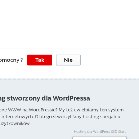
pomocny ?
Tak
Nie
ng stworzony dla WordPressa
ronę WWW na WordPressie? My też uwielbiamy ten system
n internetowych. Dlatego stworzyliśmy hosting specjalnie
 użytkowników.
Hosting dla WordPress SSD Start